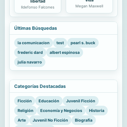
libertad
Megan Maxwell
Ildefonso Falcones
Últimas Búsquedas
la comunicacion
test
pearl s. buck
frederic dard
albert espinosa
julia navarro
Categorías Destacadas
Ficción
Educación
Juvenil Ficción
Religión
Economía y Negocios
Historia
Arte
Juvenil No Ficción
Biografía