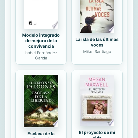
a Mary, es el principal sospechoso,
Frances decide intervenir. Contando
de nuevo con la ayuda de su amigo
y...
Modelo integrado
La isla de las últimas
de mejora de la
voces
convivencia
Mikel Santiago
Isabel Fernández
García
El proyecto de mi
Esclava de la
vida