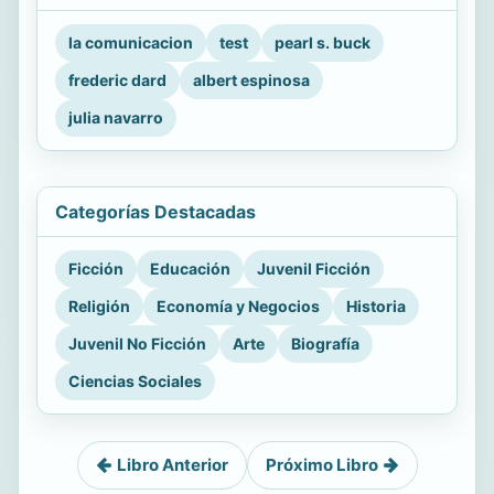
la comunicacion
test
pearl s. buck
frederic dard
albert espinosa
julia navarro
Categorías Destacadas
Ficción
Educación
Juvenil Ficción
Religión
Economía y Negocios
Historia
Juvenil No Ficción
Arte
Biografía
Ciencias Sociales
Libro Anterior
Próximo Libro