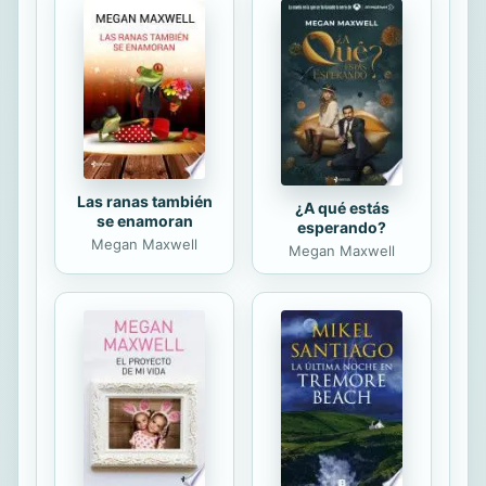
hilos conducen a los poderes
fácticos del país, a los intocables, a
aquellos que nadie se atreve a
nombrar pero que todo el mundo
conoce. Su sola mención provoca
pavor en una...
Las ranas también
¿A qué estás
se enamoran
esperando?
Megan Maxwell
Megan Maxwell