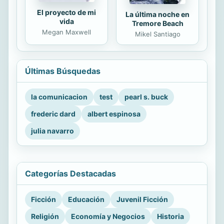
El proyecto de mi
La última noche en
vida
Tremore Beach
Megan Maxwell
Mikel Santiago
Últimas Búsquedas
la comunicacion
test
pearl s. buck
frederic dard
albert espinosa
julia navarro
Categorías Destacadas
Ficción
Educación
Juvenil Ficción
Religión
Economía y Negocios
Historia