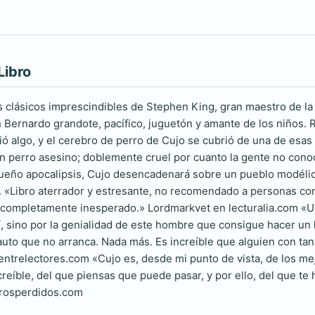
Libro
 clásicos imprescindibles de Stephen King, gran maestro de la l
 Bernardo grandote, pacífico, juguetón y amante de los niños. R
ió algo, y el cerebro de perro de Cujo se cubrió de una de esa
n perro asesino; doblemente cruel por cuanto la gente no conoc
ueño apocalipsis, Cujo desencadenará sobre un pueblo modélic
 «Libro aterrador y estresante, no recomendado a personas con m
 completamente inesperado.» Lordmarkvet en lecturalia.com «Uno
sí, sino por la genialidad de este hombre que consigue hacer un 
uto que no arranca. Nada más. Es increíble que alguien con tan
 entrelectores.com «Cujo es, desde mi punto de vista, de los me
creíble, del que piensas que puede pasar, y por ello, del que te
brosperdidos.com