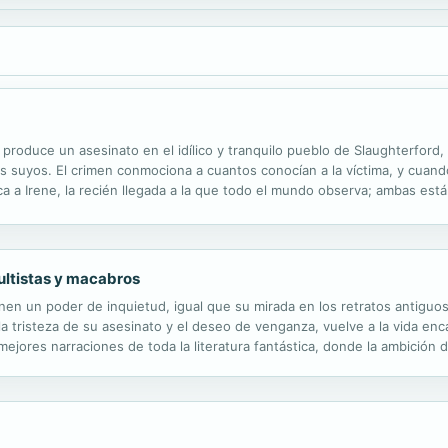
produce un asesinato en el idílico y tranquilo pueblo de Slaughterford, y
os suyos. El crimen conmociona a cuantos conocían a la víctima, y cuand
 a Irene, la recién llegada a la que todo el mundo observa; ambas está
as a la hondura que alcanzan las raíces del crimen, Pudding e...
ultistas y macabros
en un poder de inquietud, igual que su mirada en los retratos antiguos
la tristeza de su asesinato y el deseo de venganza, vuelve a la vida e
 mejores narraciones de toda la literatura fantástica, donde la ambición
adas con intestinos humanos: el noble amor se transforma en...