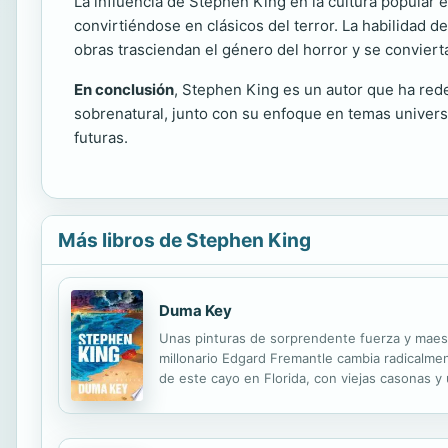
La influencia de Stephen King en la cultura popular
convirtiéndose en clásicos del terror. La habilidad d
obras trasciendan el género del horror y se conviert
En conclusión
, Stephen King es un autor que ha rede
sobrenatural, junto con su enfoque en temas univers
futuras.
Más libros de Stephen King
Duma Key
Unas pinturas de sorprendente fuerza y maestrí
millonario Edgard Fremantle cambia radicalmen
de este cayo en Florida, con viejas casonas y 
paisajes surrealistas, los mares embravecidos