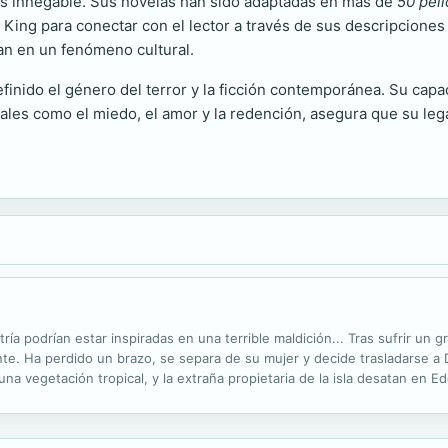
 es innegable. Sus novelas han sido adaptadas en más de
50 pelí
e King para conectar con el lector a través de sus descripcione
an en un fenómeno cultural.
finido el género del terror y la ficción contemporánea. Su capac
ales como el miedo, el amor y la redención, asegura que su leg
a podrían estar inspiradas en una terrible maldición... Tras sufrir un gr
te. Ha perdido un brazo, se separa de su mujer y decide trasladarse a D
una vegetación tropical, y la extraña propietaria de la isla desatan en E
 y las muñecas que dibuja parecen formar parte de un aterrador...