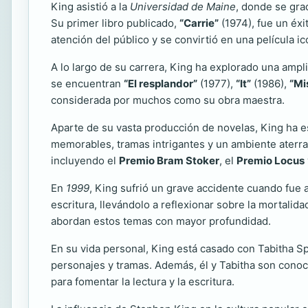
King asistió a la
Universidad de Maine
, donde se gr
Su primer libro publicado,
“Carrie”
(1974), fue un éxi
atención del público y se convirtió en una película i
A lo largo de su carrera, King ha explorado una ampl
se encuentran
“El resplandor”
(1977),
“It”
(1986),
“Mi
considerada por muchos como su obra maestra.
Aparte de su vasta producción de novelas, King ha e
memorables, tramas intrigantes y un ambiente aterrad
incluyendo el
Premio Bram Stoker
, el
Premio Locus
En
1999
, King sufrió un grave accidente cuando fue 
escritura, llevándolo a reflexionar sobre la mortalid
abordan estos temas con mayor profundidad.
En su vida personal, King está casado con Tabitha Spr
personajes y tramas. Además, él y Tabitha son conoc
para fomentar la lectura y la escritura.