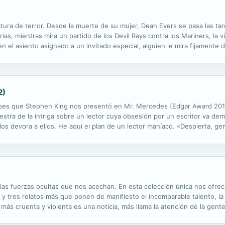
ratura de terror. Desde la muerte de su mujer, Dean Evers se pasa las ta
ias, mientras mira un partido de los Devil Rays contra los Mariners, la v
en el asiento asignado a un invitado especial, alguien le mira fijamente d
, de alguien que no debería estar en un partido de...
2)
roes que Stephen King nos presentó en Mr. Mercedes (Edgar Award 2015 
stra de la intriga sobre un lector cuya obsesión por un escritor va dem
ro los devora a ellos. He aquí el plan de un lector maníaco. «Despierta, g
o. El genio es John Rothstein, un autor de culto, creador del personaje
las fuerzas ocultas que nos acechan. En esta colección única nos ofrec
 y tres relatos más que ponen de manifiesto el incomparable talento, la 
 más cruenta y violenta es una noticia, más llama la atención de la gent
ective a la que Bill Hodges legó su agencia Finders Keepers, y uno de los