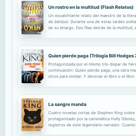
Un rostro en la multitud (Flash Relatos)
Un escalofriante relato del maestro de la lite
de béisbol. Durante una de estas tardes solitar
de su letargo. Dos filas detrás de la multitud, 
de una persona de su pasado, de hace décadas
Quien pierde paga (Trilogía Bill Hodges 
Protagonizada por el mismo trío dispar de hé
continuación: Quien pierde paga, una obra mae
otros para olvidar. Y devoran el libro o el lib
novela de Stephen King sobre un lector fanátic
La sangre manda
Cuatro novelas cortas de Stephen King sobre 
protagonizado por la carismática Holly Gibney,
registros de este legendario narrador. Cuanto
periodística que hará que Holly Gibney, la det