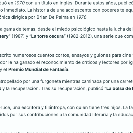
aduó en
1970
con un título en inglés. Durante estos años, publicó
to inmediato. La historia de una adolescente con poderes telequi
cónica dirigida por Brian De Palma en
1976
.
ia gama de temas, desde el miedo psicológico hasta la lucha de
sery”
(1987) y
“La torre oscura”
(1982-2012), una serie que comb
scrito numerosos cuentos cortos, ensayos y guiones para cine y
or le ha ganado el reconocimiento de críticos y lectores por i
y el
Premio Mundial de Fantasía
.
atropellado por una furgoneta mientras caminaba por una carret
ad y la recuperación. Tras su recuperación, publicó
“La bolsa de
uce, una escritora y filántropa, con quien tiene tres hijos. La 
idos por sus contribuciones a la comunidad literaria y la educ