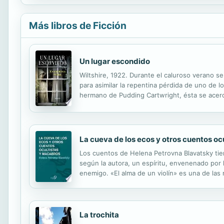
Más libros de Ficción
Un lugar escondido
Wiltshire, 1922. Durante el caluroso verano se 
para asimilar la repentina pérdida de uno de l
hermano de Pudding Cartwright, ésta se acerca
del asesino que se encuentra entre ellos. Ajen
La cueva de los ecos y otros cuentos oc
Los cuentos de Helena Petrovna Blavatsky tien
según la autora, un espíritu, envenenado por 
enemigo. «El alma de un violín» es una de las
un músico instale en su violín cuerdas fabric
La trochita