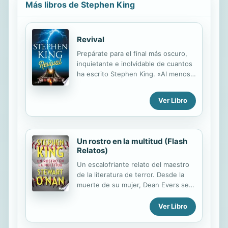
Más libros de Stephen King
Revival
Prepárate para el final más oscuro,
inquietante e inolvidable de cuantos
ha escrito Stephen King. «Al menos
en un sentido nuestras vidas son
ciertamente como las películas. El
Ver Libro
elenco principal se compone de la
familia y los amigos. Los actores son
los vecinos, los compañeros de
trabajo, los profesores y los
Un rostro en la multitud (Flash
conocidos. [...] »Pero a veces entra
Relatos)
en nuestra vida una persona que no
Un escalofriante relato del maestro
encaja en ninguna de estas
de la literatura de terror. Desde la
categorías. [...] »Cuando pienso en
muerte de su mujer, Dean Evers se
Charles Jacobs -mi quinto en
pasa las tardes apoltronado en el
discordia, mi agente del cambio, mi
sofá viendo partidos de béisbol.
maldición-, se me hace imposible
Ver Libro
Durante una de estas tardes
creer que su presencia en mi vida
solitarias, mientras mira un partido
tuvo que ver...