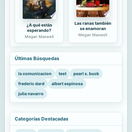
Las ranas también
¿A qué estás
se enamoran
esperando?
Megan Maxwell
Megan Maxwell
Últimas Búsquedas
la comunicacion
test
pearl s. buck
frederic dard
albert espinosa
julia navarro
Categorías Destacadas