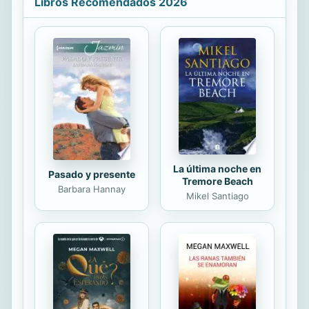
Libros Recomendados 2026
la literatura universal. Editorial Good
Press divulga libros que son una
lectura imprescindible. Cada
publicación de Good Press ha sido
corregida y formateada al detalle,
para elevar en gran medida su
facilidad de lectura en todos los
equipos y programas de lectura
electrónica....
La última noche en
Pasado y presente
Tremore Beach
Barbara Hannay
Mikel Santiago