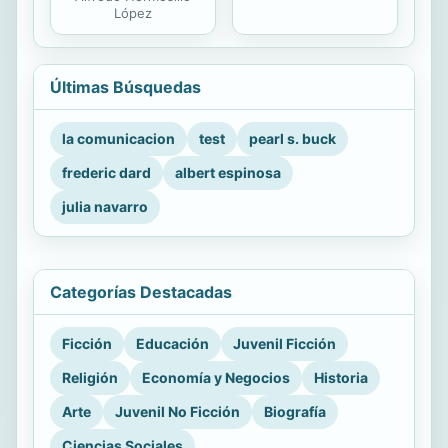
López
Últimas Búsquedas
la comunicacion
test
pearl s. buck
frederic dard
albert espinosa
julia navarro
Categorías Destacadas
Ficción
Educación
Juvenil Ficción
Religión
Economía y Negocios
Historia
Arte
Juvenil No Ficción
Biografía
Ciencias Sociales