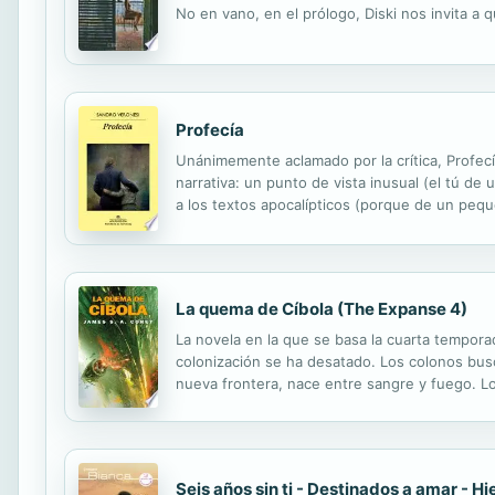
No en vano, en el prólogo, Diski nos invita a
Profecía
Unánimemente aclamado por la crítica, Profecí
narrativa: un punto de vista inusual (el tú de
a los textos apocalípticos (porque de un pequ
relaciones paterno-filiales como tema principa
La quema de Cíbola (The Expanse 4)
La novela en la que se basa la cuarta tempora
colonización se ha desatado. Los colonos busc
nueva frontera, nace entre sangre y fuego. Lo
únicamente con su determinación, su valor y la
Seis años sin ti - Destinados a amar - H