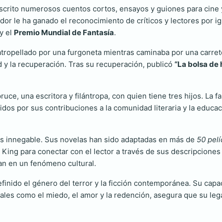
scrito numerosos cuentos cortos, ensayos y guiones para cine y
or le ha ganado el reconocimiento de críticos y lectores por i
y el
Premio Mundial de Fantasía
.
atropellado por una furgoneta mientras caminaba por una carret
ad y la recuperación. Tras su recuperación, publicó
“La bolsa de
uce, una escritora y filántropa, con quien tiene tres hijos. La 
idos por sus contribuciones a la comunidad literaria y la educ
 es innegable. Sus novelas han sido adaptadas en más de
50 pelí
e King para conectar con el lector a través de sus descripcione
an en un fenómeno cultural.
finido el género del terror y la ficción contemporánea. Su capac
ales como el miedo, el amor y la redención, asegura que su leg