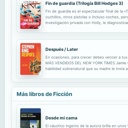
Fin de guardia (Trilogía Bill Hodges 3)
Fin de guardia es el espectacular final de la
cuchillos, otros pistolas o incluso coches, pe
investigación privada con Holly, le diagnost
recientes con un punto en común: todos los fal
Después / Later
En ocasiones, para crecer debes vencer a
MÁS VENDIDOS DEL NEW YORK TIMES Jamie Conkl
habilidad sobrenatural que su madre le insta 
ignora. Cuando una inspectora del Departament
Más libros de Ficción
Desde mi cama
El cáustico ingenio de la autora brilla en un