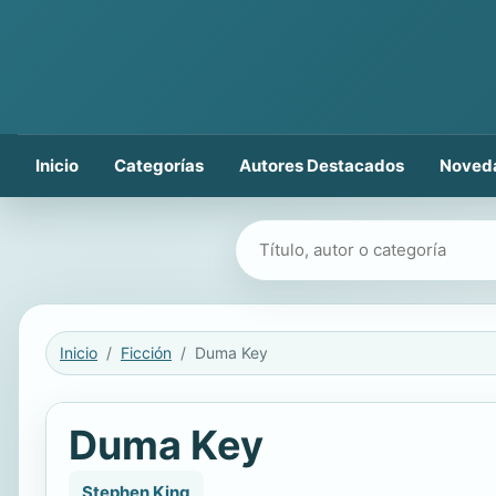
Inicio
Categorías
Autores Destacados
Noved
Buscar libros
Inicio
Ficción
Duma Key
Duma Key
Stephen King