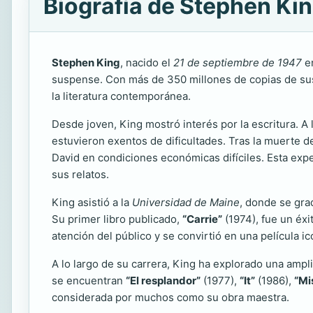
Biografía de Stephen Ki
Stephen King
, nacido el
21 de septiembre de 1947
en
suspense. Con más de 350 millones de copias de sus 
la literatura contemporánea.
Desde joven, King mostró interés por la escritura. A
estuvieron exentos de dificultades. Tras la muerte d
David en condiciones económicas difíciles. Esta exper
sus relatos.
King asistió a la
Universidad de Maine
, donde se gr
Su primer libro publicado,
“Carrie”
(1974), fue un éxi
atención del público y se convirtió en una película i
A lo largo de su carrera, King ha explorado una ampl
se encuentran
“El resplandor”
(1977),
“It”
(1986),
“Mi
considerada por muchos como su obra maestra.