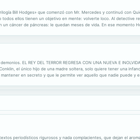
 «Trilogía Bill Hodges» que comenzó con Mr. Mercedes y continuó con Q
ro todos ellos tienen un objetivo en mente: volverte loco. Al detective 
ican un cáncer de páncreas: le quedan meses de vida. En ese momento Ho
lecidos tuvieron relación con Brady Hartsfield, el tristemente famoso..
 tus demonios. EL REY DEL TERROR REGRESA CON UNA NUEVA E INOLVI
in, el único hijo de una madre soltera, solo quiere tener una infanc
a mantener en secreto y que le permite ver aquello que nadie puede y e
o de Policía de Nueva York le obliga a evitar el último atentado de un
os textos periodísticos rigurosos y nada complacientes, que dejan el ar