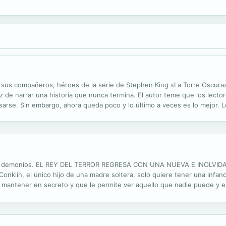
 y sus compañeros, héroes de la serie de Stephen King «La Torre Oscura
z de narrar una historia que nunca termina. El autor teme que los lect
sarse. Sin embargo, ahora queda poco y lo último a veces es lo mejor.
empo y su primera meta es volver a juntarse. Susannah ha sobrevivido al
 tus demonios. EL REY DEL TERROR REGRESA CON UNA NUEVA E INOLVI
in, el único hijo de una madre soltera, solo quiere tener una infanc
a mantener en secreto y que le permite ver aquello que nadie puede y e
o de Policía de Nueva York le obliga a evitar el último atentado de un