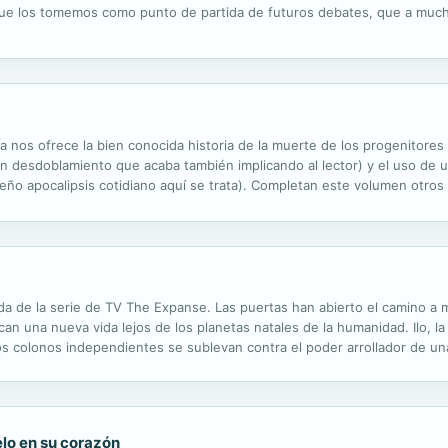
 que los tomemos como punto de partida de futuros debates, que a mucho
a nos ofrece la bien conocida historia de la muerte de los progenitores 
 un desdoblamiento que acaba también implicando al lector) y el uso de un
eño apocalipsis cotidiano aquí se trata). Completan este volumen otros
l. El primero cuenta la historia de un joven que pretende darle un...
da de la serie de TV The Expanse. Las puertas han abierto el camino a 
an una nueva vida lejos de los planetas natales de la humanidad. Ilo, l
s colonos independientes se sublevan contra el poder arrollador de una
s habilidades adquiridas en las largas guerras en casa. Científicos ino
ielo en su corazón