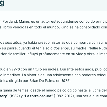
ng
 Portland, Maine, es un autor estadounidense conocido principa
libros vendidas en todo el mundo, King se ha consolidado como
 los
seis años
, ya había creado historias que compartía con su
e su padre, cuando él tenía solo
dos años
, su madre, Nellie Rut
iencia familiar influyó profundamente en su vida y obra, aliment
aduó en
1970
con un título en inglés. Durante estos años, publicó
to inmediato. La historia de una adolescente con poderes telequi
cónica dirigida por Brian De Palma en
1976
.
ia gama de temas, desde el miedo psicológico hasta la lucha de
sery”
(1987) y
“La torre oscura”
(1982-2012), una serie que comb