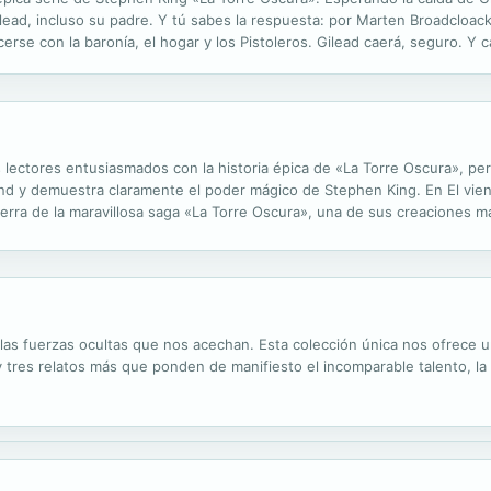
ead, incluso su padre. Y tú sabes la respuesta: por Marten Broadcloac
erse con la baronía, el hogar y los Pistoleros. Gilead caerá, seguro. Y c
 La crítica ha dicho... «Un mundo repleto de fantasía y...
los lectores entusiasmados con la historia épica de «La Torre Oscura», 
and y demuestra claramente el poder mágico de Stephen King. En El vien
ierra de la maravillosa saga «La Torre Oscura», una de sus creaciones m
tet, Jake, Susannah, Eddie y Acho, el bilibrambo, tendrán que sobrevivir
as fuerzas ocultas que nos acechan. Esta colección única nos ofrece un
y tres relatos más que ponden de manifiesto el incomparable talento, la 