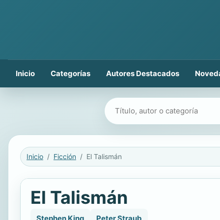
Inicio
Categorías
Autores Destacados
Noved
Buscar libros
Inicio
Ficción
El Talismán
El Talismán
Stephen King
Peter Straub