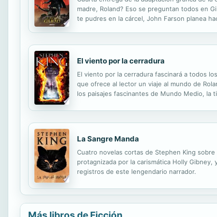
madre, Roland? Eso se preguntan todos en Gil
te pudres en la cárcel, John Farson planea hac
empezó con tu madre, sí, pero no termina aquí.
El viento por la cerradura
El viento por la cerradura fascinará a todos 
que ofrece al lector un viaje al mundo de Rol
los paisajes fascinantes de Mundo Medio, la t
Baronías Exteriores, Roland Deschains y su ka-
La Sangre Manda
Cuatro novelas cortas de Stephen King sobre l
protagnizada por la carismática Holly Gibney, 
registros de este lengendario narrador.
Más libros de Ficción