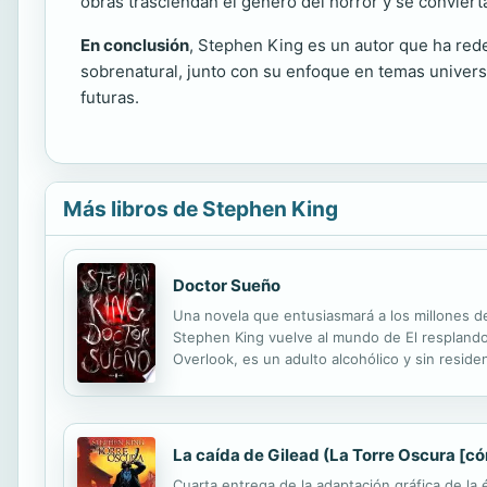
obras trasciendan el género del horror y se conviert
En conclusión
, Stephen King es un autor que ha rede
sobrenatural, junto con su enfoque en temas univers
futuras.
Más libros de Stephen King
Doctor Sueño
Una novela que entusiasmará a los millones d
Stephen King vuelve al mundo de El resplando
Overlook, es un adulto alcohólico y sin reside
aprendido a controlar pero no a eliminar de 
La caída de Gilead (La Torre Oscura [có
Cuarta entrega de la adaptación gráfica de la