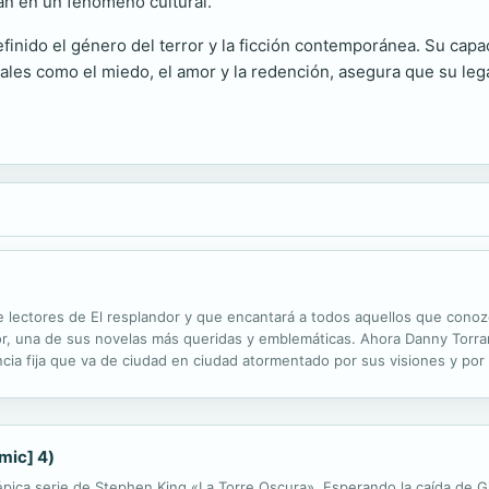
an en un fenómeno cultural.
finido el género del terror y la ficción contemporánea. Su capac
ales como el miedo, el amor y la redención, asegura que su leg
e lectores de El resplandor y que encantará a todos aquellos que cono
r, una de sus novelas más queridas y emblemáticas. Ahora Danny Torran
ncia fija que va de ciudad en ciudad atormentado por sus visiones y por
su mente. Un día se siente atraído por una ciudad de New Hampshire, do
mic] 4)
 épica serie de Stephen King «La Torre Oscura». Esperando la caída de G