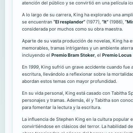
atención del público y se convirtió en una película i
A lo largo de su carrera, King ha explorado una ampl
se encuentran
“El resplandor”
(1977),
“It”
(1986),
“Mi
considerada por muchos como su obra maestra.
Aparte de su vasta producción de novelas, King ha e
memorables, tramas intrigantes y un ambiente aterrad
incluyendo el
Premio Bram Stoker
, el
Premio Locus
En
1999
, King sufrió un grave accidente cuando fue 
escritura, llevándolo a reflexionar sobre la mortalid
abordan estos temas con mayor profundidad.
En su vida personal, King está casado con Tabitha Spr
personajes y tramas. Además, él y Tabitha son conoc
para fomentar la lectura y la escritura.
La influencia de Stephen King en la cultura popular
convirtiéndose en clásicos del terror. La habilidad d