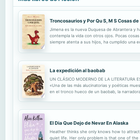
Troncosaurios y Por Qu S, M S Cosas de
Jimena es la nueva Duquesa de Abrantera y ha 
contempla la vida con otros ojos. Pocas cos
siempre atenta a sus hijos, ha cumplido una e
característico ingenio, Jimena comenta en esta 
La expedición al baobab
UN CLÁSICO MODERNO DE LA LITERATURA ESCRIT
«Una de las más alucinatorias y poéticas mues
en el tronco hueco de un baobab, la narradora s
vez en su vida, en la soledad de esa improvis
El Dia Que Dejo de Nevar En Alaska
Heather thinks she only knows how to attract 
quiet life. Her only problem is that one of t