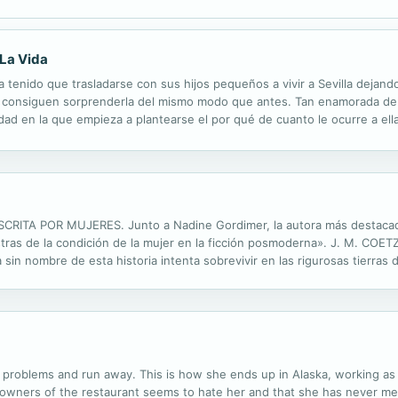
 La Vida
tenido que trasladarse con sus hijos pequeños a vivir a Sevilla dejand
as consiguen sorprenderla del mismo modo que antes. Tan enamorada de
dad en la que empieza a plantearse el por qué de cuanto le ocurre a el
obra las cosas de la vida de las que le gustaría recibir explicación y qu
A POR MUJERES. Junto a Nadine Gordimer, la autora más destacada de 
tras de la condición de la mujer en la ficción posmoderna». J. M. COET
in nombre de esta historia intenta sobrevivir en las rigurosas tierras de
ada morada, su tiempo es suyo, su cuerpo es suyo, sus pensamientos le
problems and run away. This is how she ends up in Alaska, working as 
he owners of the restaurant seems to hate her and that she has never me