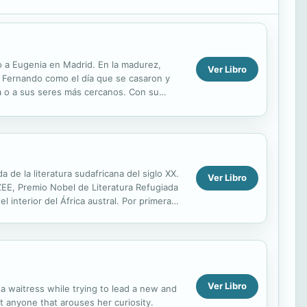
o a Eugenia en Madrid. En la madurez,
Ver Libro
 Fernando como el día que se casaron y
la o a sus seres más cercanos. Con su
e ella debe...
la literatura sudafricana del siglo XX.
Ver Libro
ZEE, Premio Nobel de Literatura Refugiada
l interior del África austral. Por primera
...
Ver Libro
a waitress while trying to lead a new and
t anyone that arouses her curiosity.