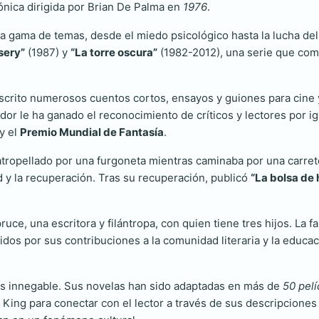
cónica dirigida por Brian De Palma en
1976
.
ia gama de temas, desde el miedo psicológico hasta la lucha de
sery”
(1987) y
“La torre oscura”
(1982-2012), una serie que comb
scrito numerosos cuentos cortos, ensayos y guiones para cine y
or le ha ganado el reconocimiento de críticos y lectores por i
y el
Premio Mundial de Fantasía
.
atropellado por una furgoneta mientras caminaba por una carret
ad y la recuperación. Tras su recuperación, publicó
“La bolsa de
uce, una escritora y filántropa, con quien tiene tres hijos. La 
idos por sus contribuciones a la comunidad literaria y la educ
 es innegable. Sus novelas han sido adaptadas en más de
50 pelí
e King para conectar con el lector a través de sus descripcione