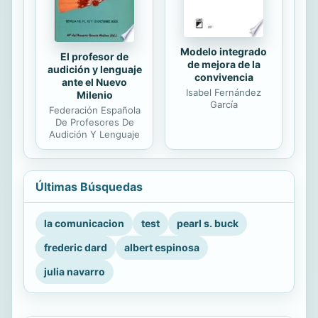
Modelo integrado
El profesor de
de mejora de la
audición y lenguaje
convivencia
ante el Nuevo
Isabel Fernández
Milenio
García
Federación Española
De Profesores De
Audición Y Lenguaje
Últimas Búsquedas
la comunicacion
test
pearl s. buck
frederic dard
albert espinosa
julia navarro