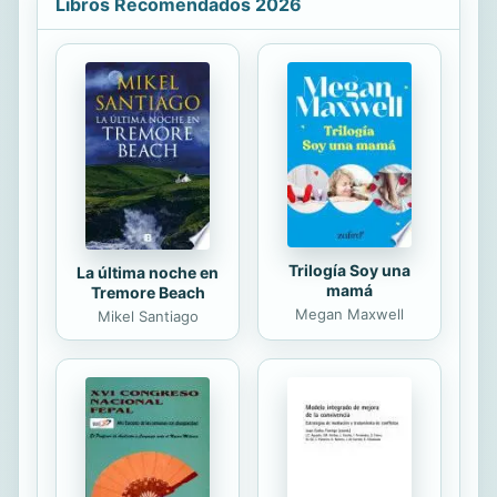
Libros Recomendados 2026
de chaqueta serio y unos
vertiginosos zapatos de tacón,
señales contradictorias que atraen a
Draco, además de dejarlo perplejo y
frustrado al mismo tiempo... Ambos
chocan en los negocios, pero en la
cama, el deseo de Draco por Anna es
capaz de acabar con todas sus
defensas.
Trilogía Soy una
La última noche en
mamá
Tremore Beach
Megan Maxwell
Mikel Santiago