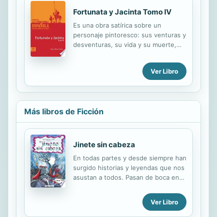
escritor español nacido en Las
Fortunata y Jacinta Tomo IV
Palmas de Gran Canaria en 1843.
Compaginó su faceta de novelista
Es una obra satírica sobre un
con crónicas periodísticas, obras de
personaje pintoresco: sus venturas y
teatro e incluso una carrera política.
desventuras, su vida y su muerte,
Está considerado como uno de los
todo lo cual transcurre a finales de la
autores españoles que mejor
dominación española en México.
Ver Libro
representan el realismo español del
Muestra el folclore y las tradiciones
S. XIX; sus novelas se alejaron de ...
mexicanas, las picardías de este
pintoresco personaje, y el apogeo
colonial mexicano.
Más libros de Ficción
Jinete sin cabeza
En todas partes y desde siempre han
surgido historias y leyendas que nos
asustan a todos. Pasan de boca en
boca y ponen a prueba los nervios
de los más valientes.Así le pasó al
Ver Libro
personaje de nuestra historia,
Ichabod Crane, el maestro del