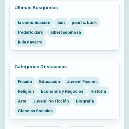
Últimas Búsquedas
la comunicacion
test
pearl s. buck
frederic dard
albert espinosa
julia navarro
Categorías Destacadas
Ficción
Educación
Juvenil Ficción
Religión
Economía y Negocios
Historia
Arte
Juvenil No Ficción
Biografía
Ciencias Sociales