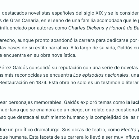
destacados novelistas españoles del siglo XIX y se le considera
 de Gran Canaria, en el seno de una familia acomodada que le 
o, influenciado por autores como
Charles Dickens
y
Honoré de Ba
Derecho, aunque pronto abandonó la carrera para dedicarse por c
s bases de su estilo narrativo. A lo largo de su vida, Galdós cul
e encuentra en su obra novelística.
Pérez Galdós consolidó su reputación con una serie de novelas qu
ras más reconocidas se encuentra
Los episodios nacionales
, un
estauración en 1874. Esta obra no solo es un testimonio literar
a crear personajes memorables, Galdós exploró temas como
la lu
n huérfana que se enamora de un ciego, un relato que cuestiona 
nso que destaca el sufrimiento humano y la complejidad de las 
fue un prolífico dramaturgo. Sus obras de teatro, como
Electra
sique humana. Esta faceta de su carrera lo llevó a ser muy influy