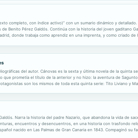
exto completo, con índice activo)” con un sumario dinámico y detallado.
s de Benito Pérez Galdós. Continúa con la historia del joven gaditano Ga
 Madrid, donde trabaja como aprendiz en una imprenta, y como criado de 
e vive con su madre viuda. Gabriel sueña con hacer fortuna y ...
es
bliográficas del autor. Cánovas es la sexta y última novela de la quinta 
 que prometía el título de la anterior y no hizo: la aventura de Sagunto,
otagonistas son los mismos de toda esta quinta serie: Tito Liviano y Mari
 de la Historia. Tito observa, comenta y escribe los...
Galdós. Narra la historia del padre Nazario, que abandona la vida de sa
nturas, encuentros y desencuentros, en una historia con trasfondo relig
español nacido en Las Palmas de Gran Canaria en 1843. Compaginó su fa
arrera política. Está considerado como uno de los autores españoles que