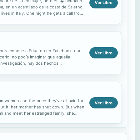
l padre de su ex mujer, pero est� ocupado
Ver Libro
, en un acantilado de la costa de Salerno,
s in Italy. One night he gets a call from
..
 Sandra conoce a Eduardo en Facebook, que
Ver Libro
erlo, no podía imaginar que aquella
 investigación, hay dos hechos
s, que la...
an women and the price they've all paid for
Ver Libro
bout it, her mother has shut down. But when
mi and meet her estranged family, she
 she expected....