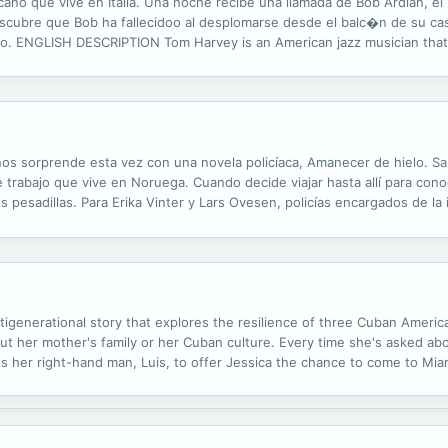
no que vive en Italia. Una noche recibe una llamada de Bob Ardlan, e
scubre que Bob ha fallecidoo al desplomarse desde el balc�n de su casa
NGLISH DESCRIPTION Tom Harvey is an American jazz musician that live
y and doesn't pick up . The next day he learns that Bob died falling off .
ó nos sorprende esta vez con una novela policíaca, Amanecer de hielo.
rabajo que vive en Noruega. Cuando decide viajar hasta allí para conoc
s pesadillas. Para Erika Vinter y Lars Ovesen, policías encargados de la
ya matado a Eduardo ha emulado las técnicas de la mafia colombiana; do
igenerational story that explores the resilience of three Cuban Americ
ut her mother's family or her Cuban culture. Every time she's asked a
her right-hand man, Luis, to offer Jessica the chance to come to Mia
will pain her mother. The woman that Jessica meets is nothing like what