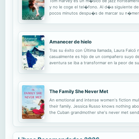
Tom Harvey es un m�sico de jazz norteamerica
y no le coge el tel�fono. Al d�a siguiente de
pocos minutos despu�s de marcar su n�mero. E
his ex-wife's father, Bob Ardlan, but he is bus
Amanecer de hielo
Tras su éxito con Última llamada, Laura Falc
casualmente es hijo de un compañero suyo de t
aventura se iba a transformar en la peor de su
incuestionables: uno, que quien quiera que ha
The Family She Never Met
An emotional and intense women's fiction mult
their family. Jessica Russo knows nothing abo
the Cuban grandmother she's never met sends 
can't help but say yes, even as she knows it 