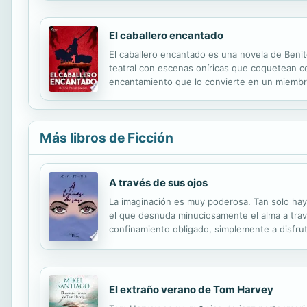
El caballero encantado
El caballero encantado es una novela de Benit
teatral con escenas oníricas que coquetean co
encantamiento que lo convierte en un miembro
Gran Canaria en 1843. Compaginó su faceta de n
Más libros de Ficción
A través de sus ojos
La imaginación es muy poderosa. Tan solo hay q
el que desnuda minuciosamente el alma a través 
confinamiento obligado, simplemente a disfruta
El extraño verano de Tom Harvey