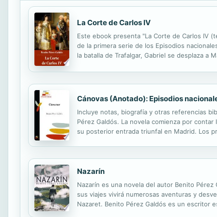
La Corte de Carlos IV
Este ebook presenta "La Corte de Carlos IV (t
de la primera serie de los Episodios nacionale
la batalla de Trafalgar, Gabriel se desplaza a
joven Inés, una pobre costurera de 14 años qu
Cánovas (Anotado): Episodios nacional
Incluye notas, biografía y otras referencias bi
Pérez Galdós. La novela comienza por contar lo
su posterior entrada triunfal en Madrid. Los pr
Historia de España, y la segunda, diosa o musa
Nazarín
Nazarín es una novela del autor Benito Pérez 
sus viajes vivirá numerosas aventuras y desve
Nazaret. Benito Pérez Galdós es un escritor 
periodísticas, obras de teatro e incluso una c