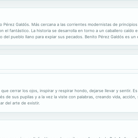
o Pérez Galdós. Más cercana a las corrientes modernistas de principios
n el fantástico. La historia se desarrolla en torno a un caballero caído
 del pueblo llano para expiar sus pecados. Benito Pérez Galdós es un 
ovelista con crónicas periodísticas, obras de teatro e incluso una carr
ue cerrar los ojos, inspirar y respirar hondo, dejarse llevar y sentir. 
de sus pupilas y a la vez la viste con palabras, creando vida, acción, s
r del arte de existir.