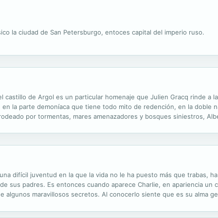
ico la ciudad de San Petersburgo, entoces capital del imperio ruso.
l castillo de Argol es un particular homenaje que Julien Gracq rinde a la
 en la parte demoníaca que tiene todo mito de redención, en la doble n
 rodeado por tormentas, mares amenazadores y bosques siniestros, Alber
ita Bretaña. Su retiro espiritual se verá pronto roto por la...
una difícil juventud en la que la vida no le ha puesto más que trabas, 
de sus padres. Es entonces cuando aparece Charlie, en apariencia un ch
 algunos maravillosos secretos. Al conocerlo siente que es su alma ge
ace rememorar sus antiguos deseos, se despide de ella dejando una pregu