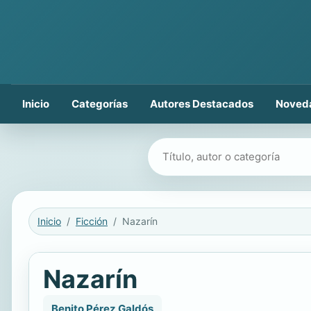
Inicio
Categorías
Autores Destacados
Noved
Buscar libros
Inicio
Ficción
Nazarín
Nazarín
Benito Pérez Galdós