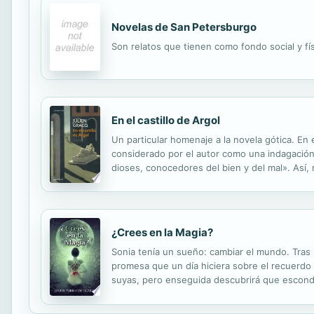
Novelas de San Petersburgo
Son relatos que tienen como fondo social y fís
En el castillo de Argol
Un particular homenaje a la novela gótica. En e
considerado por el autor como una indagación
dioses, conocedores del bien y del mal». Así,
llega a su casa solariega de Argol, en la inhósp
¿Crees en la Magia?
Sonia tenía un sueño: cambiar el mundo. Tras 
promesa que un día hiciera sobre el recuerdo 
suyas, pero enseguida descubrirá que esconde
paseando por la calle, en la que Charlie le h