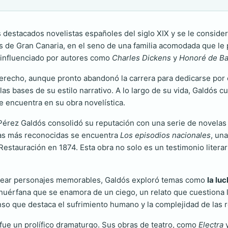
destacados novelistas españoles del siglo XIX y se le considera
 de Gran Canaria, en el seno de una familia acomodada que le 
o, influenciado por autores como
Charles Dickens
y
Honoré de Ba
Derecho, aunque pronto abandonó la carrera para dedicarse por c
s bases de su estilo narrativo. A lo largo de su vida, Galdós cul
e encuentra en su obra novelística.
Pérez Galdós consolidó su reputación con una serie de novelas qu
ras más reconocidas se encuentra
Los episodios nacionales
, un
estauración en 1874. Esta obra no solo es un testimonio literar
a crear personajes memorables, Galdós exploró temas como
la lu
n huérfana que se enamora de un ciego, un relato que cuestiona 
nso que destaca el sufrimiento humano y la complejidad de las 
fue un prolífico dramaturgo. Sus obras de teatro, como
Electra