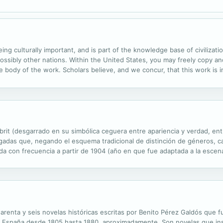
ng culturally important, and is part of the knowledge base of civilizatio
ssibly other nations. Within the United States, you may freely copy and
the body of the work. Scholars believe, and we concur, that this work is
he public. We appreciate your support of the preservation process, and 
brit (desgarrado en su simbólica ceguera entre apariencia y verdad, ent
adas que, negando el esquema tradicional de distinción de géneros, car
con frecuencia a partir de 1904 (año en que fue adaptada a la escena po
ás debatidas y de mayor intensidad dramática.
arenta y seis novelas históricas escritas por Benito Pérez Galdós que 
a de España desde 1805 hasta 1880, aproximadamente. Son novelas que ins