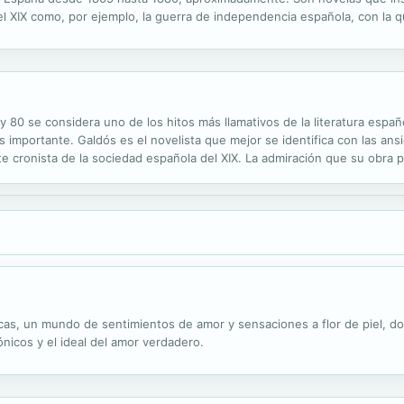
el XIX como, por ejemplo, la guerra de independencia española, con la 
ía, además de por su calidad literaria, se valora esta obra como ...
 y 80 se considera uno de los hitos más llamativos de la literatura españ
s importante. Galdós es el novelista que mejor se identifica con las an
te cronista de la sociedad española del XIX. La admiración que su obr
do Bazán y Leopoldo Alas - y sus planteamientos y reflexiones sobre ..
ticas, un mundo de sentimientos de amor y sensaciones a flor de piel, 
nicos y el ideal del amor verdadero.