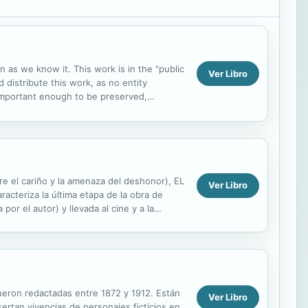
n as we know it. This work is in the "public
Ver Libro
 distribute this work, as no entity
 important enough to be preserved,
thank you for...
re el cariño y la amenaza del deshonor), EL
Ver Libro
acteriza la última etapa de la obra de
r el autor) y llevada al cine y a la
fueron redactadas entre 1872 y 1912. Están
Ver Libro
ertan vivencias de personajes ficticios en