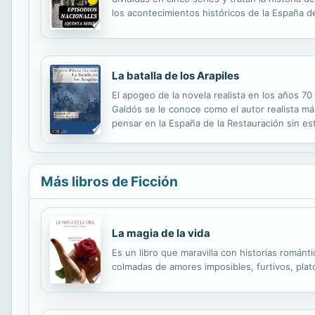
los acontecimientos históricos de la España d
que en ella había combatido su padre. Hoy en d
La batalla de los Arapiles
El apogeo de la novela realista en los años 70
Galdós se le conoce como el autor realista má
pensar en la España de la Restauración sin es
en otros novelistas eminentes como Emilia Par
Más libros de Ficción
La magia de la vida
Es un libro que maravilla con historias román
colmadas de amores imposibles, furtivos, plató