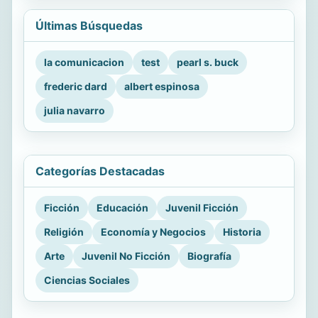
Últimas Búsquedas
la comunicacion
test
pearl s. buck
frederic dard
albert espinosa
julia navarro
Categorías Destacadas
Ficción
Educación
Juvenil Ficción
Religión
Economía y Negocios
Historia
Arte
Juvenil No Ficción
Biografía
Ciencias Sociales