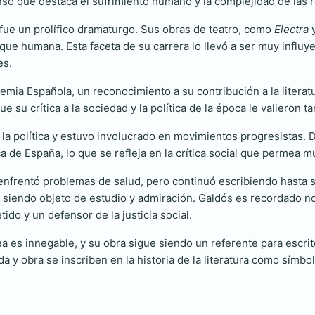
nso que destaca el sufrimiento humano y la complejidad de las 
fue un prolífico dramaturgo. Sus obras de teatro, como
Electra
sique humana. Esta faceta de su carrera lo llevó a ser muy influy
es.
mia Española, un reconocimiento a su contribución a la literat
que su crítica a la sociedad y la política de la época le valieron
r la política y estuvo involucrado en movimientos progresistas. 
 de España, lo que se refleja en la crítica social que permea m
 enfrentó problemas de salud, pero continuó escribiendo hasta 
ue siendo objeto de estudio y admiración. Galdós es recordado 
do y un defensor de la justicia social.
a es innegable, y su obra sigue siendo un referente para escrit
a y obra se inscriben en la historia de la literatura como símbo