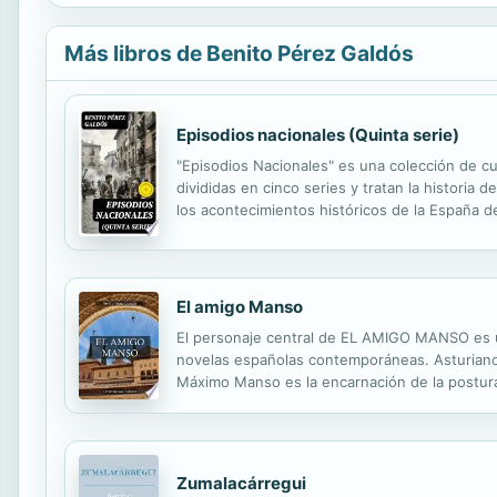
Más libros de Benito Pérez Galdós
Episodios nacionales (Quinta serie)
"Episodios Nacionales" es una colección de cu
divididas en cinco series y tratan la histori
los acontecimientos históricos de la España d
que en ella había combatido su padre. Hoy en d
El amigo Manso
El personaje central de EL AMIGO MANSO es un
novelas españolas contemporáneas. Asturiano a
Máximo Manso es la encarnación de la postura 
existencia de este profesor solitario, célibe y
Zumalacárregui