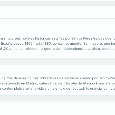
arenta y seis novelas históricas escritas por Benito Pérez Galdós que 
a de España desde 1805 hasta 1880, aproximadamente. Son novelas que ins
el XIX como, por ejemplo, la guerra de independencia española, con la 
ía, además de por su calidad literaria, se valora esta obra como ...
a más de esas figuras imborrables del universo creado por Benito Pér
vecindado en Madrid, catedrático de Filosofía de filiación krausista y 
contemplativa ante la vida y un ejemplo de rectitud, tolerancia, compr
 misógino, sin embargo, terminan por irrumpir con vigor las fuerzas del...