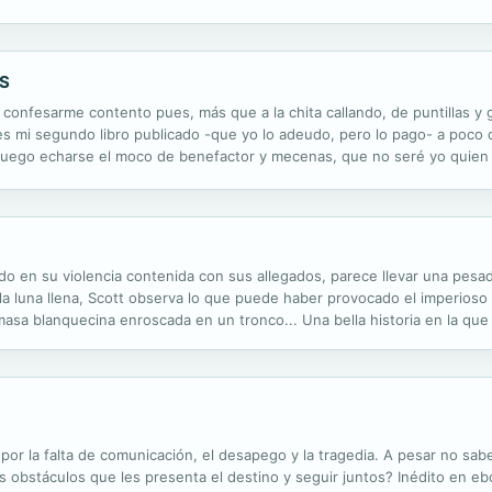
o fue bautizada su enfermedad— está causado por los priones, unos mis
S
 confesarme contento pues, más que a la chita callando, de puntillas y
s mi segundo libro publicado -que yo lo adeudo, pero lo pago- a poco q
luego echarse el moco de benefactor y mecenas, que no seré yo quien 
 llevar una colección lo más variopinta de sujetos que echarse a la cara
o en su violencia contenida con sus allegados, parece llevar una pesad
a luna llena, Scott observa lo que puede haber provocado el imperioso
masa blanquecina enroscada en un tronco... Una bella historia en la que
r con nuestras emociones y sublimar los sentimientos. Agnès Ruiz es la
or la falta de comunicación, el desapego y la tragedia. A pesar no sa
os obstáculos que les presenta el destino y seguir juntos? Inédito en eb