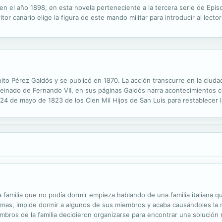
n el año 1898, en esta novela perteneciente a la tercera serie de Episo
or canario elige la figura de este mando militar para introducir al lector 
ito Pérez Galdós y se publicó en 1870. La acción transcurre en la ciuda
reinado de Fernando VII, en sus páginas Galdós narra acontecimientos c
l 24 de mayo de 1823 de los Cien Mil Hijos de San Luis para restablecer 
ltramontanas»; actuaciones de grandes oradores como Antonio Alcalá-Gal
familia que no podía dormir empieza hablando de una familia italiana q
omas, impide dormir a algunos de sus miembros y acaba causándoles la
embros de la familia decidieron organizarse para encontrar una solució