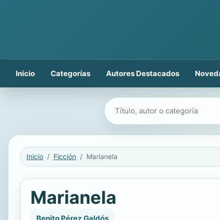
Inicio
Categorías
Autores Destacados
Noved
Buscar libros
Inicio
Ficción
Marianela
Marianela
Benito Pérez Galdós