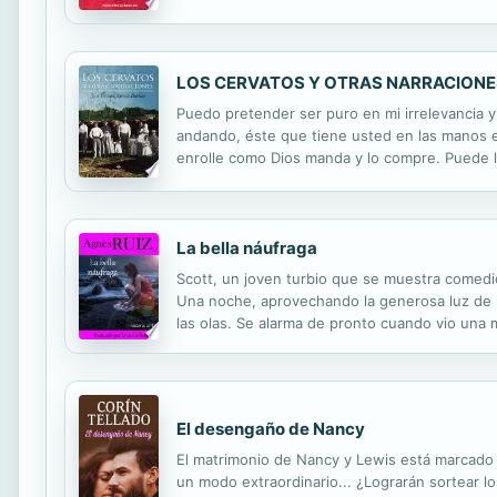
supieron que el insomnio familiar fatal —com
LOS CERVATOS Y OTRAS NARRACIONE
Puedo pretender ser puro en mi irrelevancia y
andando, éste que tiene usted en las manos e
enrolle como Dios manda y lo compre. Puede 
por el módico precio que por él pague, se va a
La bella náufraga
Scott, un joven turbio que se muestra comedid
Una noche, aprovechando la generosa luz de l
las olas. Se alarma de pronto cuando vio una 
con gran talento por Agnès Ruiz que sabe juga
El desengaño de Nancy
El matrimonio de Nancy y Lewis está marcado p
un modo extraordinario... ¿Lograrán sortear l