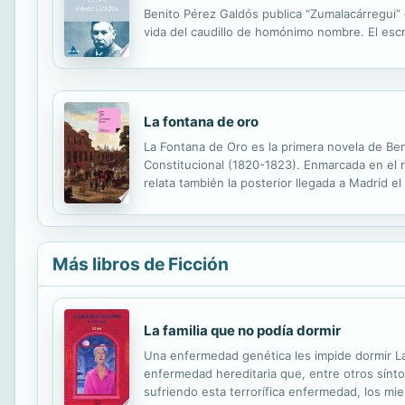
Benito Pérez Galdós publica “Zumalacárregui” e
vida del caudillo de homónimo nombre. El escrit
La fontana de oro
La Fontana de Oro es la primera novela de Ben
Constitucional (1820-1823). Enmarcada en el 
relata también la posterior llegada a Madrid e
clandestinas de logias masónicas y «sectas u
Más libros de Ficción
La familia que no podía dormir
Una enfermedad genética les impide dormir La 
enfermedad hereditaria que, entre otros sínt
sufriendo esta terrorífica enfermedad, los mi