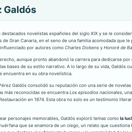
z Galdós
destacados novelistas españoles del siglo XIX y se le considera
 de Gran Canaria, en el seno de una familia acomodada que le 
o, influenciado por autores como
Charles Dickens
y
Honoré de Ba
Derecho, aunque pronto abandonó la carrera para dedicarse por c
s bases de su estilo narrativo. A lo largo de su vida, Galdós cul
e encuentra en su obra novelística.
Pérez Galdós consolidó su reputación con una serie de novelas qu
ras más reconocidas se encuentra
Los episodios nacionales
, un
estauración en 1874. Esta obra no solo es un testimonio literar
a crear personajes memorables, Galdós exploró temas como
la lu
n huérfana que se enamora de un ciego, un relato que cuestiona 