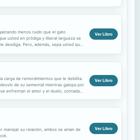
teriosos agentes...
 gastando menos ruido que el gato
Ver Libro
ue usted en pródiga y liberal largueza se
le desdiga. Pero, además, sepa usted que
 pueda uno, y...
a carga de remordimientos que le debilita.
Ver Libro
 desvío de su semental mientras galopa por
 se enfrentan el amor y el duelo, contada
 autora...
Ver Libro
ber manejar su relación, ambos se aman de
ook.