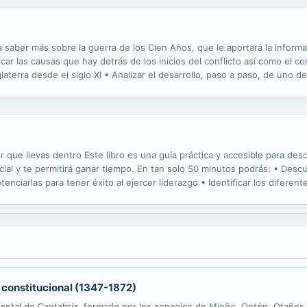
ra saber más sobre la guerra de los Cien Años, que le aportará la informa
icar las causas que hay detrás de los inicios del conflicto así como el c
terra desde el siglo XI • Analizar el desarrollo, paso a paso, de uno de 
ales actores implicados en la guerra • Entender...
r que llevas dentro Este libro es una guía práctica y accesible para desc
cial y te permitirá ganar tiempo. En tan solo 50 minutos podrás: • Desc
nciarlas para tener éxito al ejercer liderazgo • Identificar los diferent
izar en las claves para ejercer un liderazgo...
 constitucional (1347-1872)
oriental de Cantabria, formado por los concejos de Mioño, Ontón, Otañes