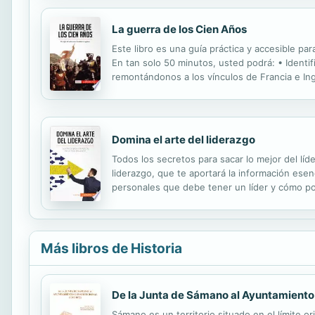
La guerra de los Cien Años
Este libro es una guía práctica y accesible pa
En tan solo 50 minutos, usted podrá: • Identif
remontándonos a los vínculos de Francia e Ingla
la humanidad, así como el papel de los princip
Domina el arte del liderazgo
Todos los secretos para sacar lo mejor del líde
liderazgo, que te aportará la información esen
personales que debe tener un líder y cómo pote
detectar el que se acerca más al tuyo • Profund
Más libros de Historia
De la Junta de Sámano al Ayuntamiento
Sámano es un territorio situado en el límite 