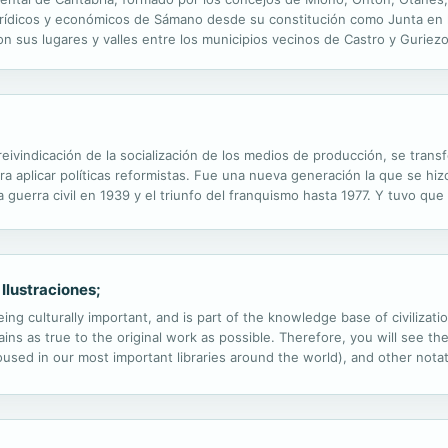
, jurídicos y económicos de Sámano desde su constitución como Junta en 
n sus lugares y valles entre los municipios vecinos de Castro y Guriez
 reivindicación de la socialización de los medios de producción, se tran
 aplicar políticas reformistas. Fue una nueva generación la que se hizo
la guerra civil en 1939 y el triunfo del franquismo hasta 1977. Y tuvo qu
acia había tenido desde la II Guerra Mundial para ejercer la...
 Ilustraciones;
ng culturally important, and is part of the knowledge base of civilizat
ins as true to the original work as possible. Therefore, you will see the
ed in our most important libraries around the world), and other notatio
ssibly other nations. Within the United States, you may freely copy and