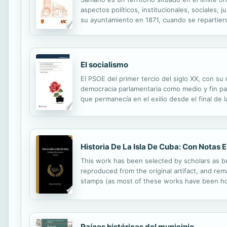
aspectos políticos, institucionales, sociales
su ayuntamiento en 1871, cuando se repartiero
El socialismo
El PSOE del primer tercio del siglo XX, con su
democracia parlamentaria como medio y fin para
que permanecía en el exilio desde el final de 
las evoluciones ideológicas que la socialdemocr
Historia De La Isla De Cuba: Con Notas E
This work has been selected by scholars as bei
reproduced from the original artifact, and rema
stamps (as most of these works have been hous
domain in the United States of America, and po
Raíces históricas del municipio