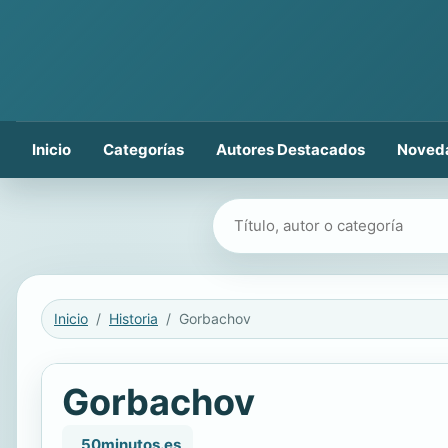
Inicio
Categorías
Autores Destacados
Noved
Buscar libros
Inicio
Historia
Gorbachov
Gorbachov
, 50minutos.es