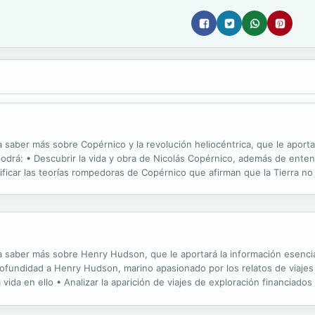
a saber más sobre Copérnico y la revolución heliocéntrica, que le aportar
odrá: • Descubrir la vida y obra de Nicolás Copérnico, además de entend
icar las teorías rompedoras de Copérnico que afirman que la Tierra no 
ertan en su época • Analizar el impacto de la...
ra saber más sobre Henry Hudson, que le aportará la información esencial
fundidad a Henry Hudson, marino apasionado por los relatos de viajes
a vida en ello • Analizar la aparición de viajes de exploración financiado
 productos de Extremo Oriente • Descubrir los...