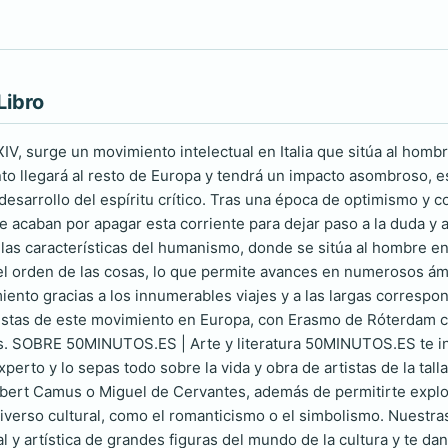
Libro
 XIV, surge un movimiento intelectual en Italia que sitúa al homb
to llegará al resto de Europa y tendrá un impacto asombroso, e
desarrollo del espíritu crítico. Tras una época de optimismo y con
e acaban por apagar esta corriente para dejar paso a la duda y 
 las características del humanismo, donde se sitúa al hombre e
el orden de las cosas, lo que permite avances en numerosos á
iento gracias a los innumerables viajes y a las largas correspo
tistas de este movimiento en Europa, con Erasmo de Róterdam 
s. SOBRE 50MINUTOS.ES | Arte y literatura 50MINUTOS.ES te inv
perto y lo sepas todo sobre la vida y obra de artistas de la ta
bert Camus o Miguel de Cervantes, además de permitirte explo
iverso cultural, como el romanticismo o el simbolismo. Nuestras 
l y artística de grandes figuras del mundo de la cultura y te da