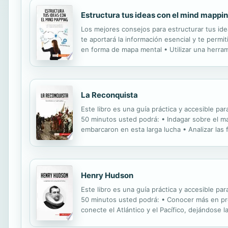
Estructura tus ideas con el mind mappi
Los mejores consejos para estructurar tus idea
te aportará la información esencial y te permi
en forma de mapa mental • Utilizar una herra
en los estudios, pasando por la escritura de no
La Reconquista
Este libro es una guía práctica y accesible pa
50 minutos usted podrá: • Indagar sobre el ma
embarcaron en esta larga lucha • Analizar las
resultado final de la Reconquista, sus conse
Henry Hudson
Este libro es una guía práctica y accesible pa
50 minutos usted podrá: • Conocer más en pro
conecte el Atlántico y el Pacífico, dejándose l
de acceder de forma más rápida y segura a los