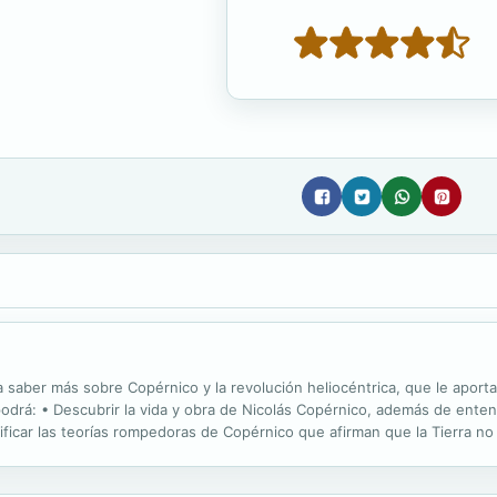
a saber más sobre Copérnico y la revolución heliocéntrica, que le aportar
odrá: • Descubrir la vida y obra de Nicolás Copérnico, además de entend
icar las teorías rompedoras de Copérnico que afirman que la Tierra no 
ertan en su época • Analizar el impacto de la...