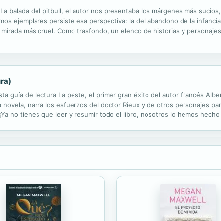
 La balada del pitbull, el autor nos presentaba los márgenes más sucios,
mos ejemplares persiste esa perspectiva: la del abandono de la infancia
a mirada más cruel. Como trasfondo, un elenco de historias y personaje
 nadie para verse; uno salía y los amigos estaban ahí, en la calle».
ura)
 guía de lectura La peste, el primer gran éxito del autor francés Albe
sta novela, narra los esfuerzos del doctor Rieux y de otros personajes 
¡Ya no tienes que leer y resumir todo el libro, nosotros lo hemos hecho 
es • Las claves de lectura • Pistas para la reflexión ¿Por...