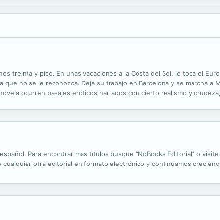
 treinta y pico. En unas vacaciones a la Costa del Sol, le toca el Euro
a que no se le reconozca. Deja su trabajo en Barcelona y se marcha a
 la novela ocurren pasajes eróticos narrados con cierto realismo y crude
lución a la vida por lo mucho que le ha dado. En la capital, su antiguo j
 español. Para encontrar mas títulos busque “NoBooks Editorial” o vis
alquier otra editorial en formato electrónico y continuamos creciend