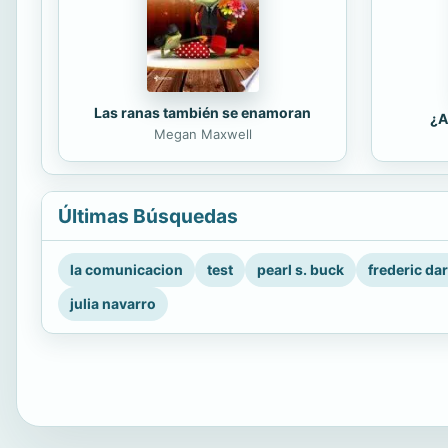
Las ranas también se enamoran
¿A
Megan Maxwell
Últimas Búsquedas
la comunicacion
test
pearl s. buck
frederic da
julia navarro