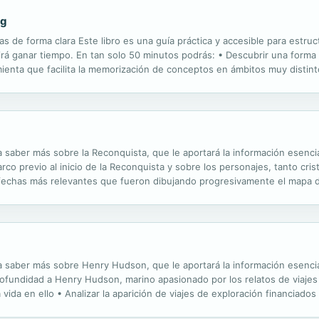
ng
s de forma clara Este libro es una guía práctica y accesible para estru
tirá ganar tiempo. En tan solo 50 minutos podrás: • Descubrir una forma 
mienta que facilita la memorización de conceptos en ámbitos muy distin
velas • Estructurar las ideas en papel para dilucidar e...
ra saber más sobre la Reconquista, que le aportará la información esencia
rco previo al inicio de la Reconquista y sobre los personajes, tanto c
 fechas más relevantes que fueron dibujando progresivamente el mapa de
cuencias culturales y económicas para España y cómo se desencadenó...
ra saber más sobre Henry Hudson, que le aportará la información esencial
fundidad a Henry Hudson, marino apasionado por los relatos de viajes
a vida en ello • Analizar la aparición de viajes de exploración financiado
 productos de Extremo Oriente • Descubrir los...