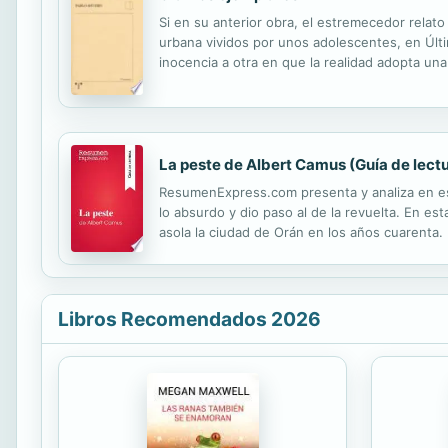
Si en su anterior obra, el estremecedor relato
urbana vividos por unos adolescentes, en Últi
inocencia a otra en que la realidad adopta un
«un tiempo en el que no hacía falta quedar con
La peste de Albert Camus (Guía de lect
ResumenExpress.com presenta y analiza en esta
lo absurdo y dio paso al de la revuelta. En e
asola la ciudad de Orán en los años cuarenta. 
completo del libro • Un estudio de los personaj
Libros Recomendados 2026