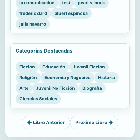
la comunicacion
test
pearl s. buck
frederic dard
albert espinosa
julia navarro
Categorías Destacadas
Ficción
Educación
Juvenil Ficción
Religión
Economía y Negocios
Historia
Arte
Juvenil No Ficción
Biografía
Ciencias Sociales
Libro Anterior
Próximo Libro