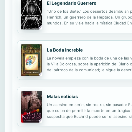
El Legendario Guerrero
"Uno de los Siete." Los desiertos deambulan p
Henrich, un guerrero de la Heptada. Un grupo
mundos. En su viaje hacia la mística Ciudad E
La Boda Increble
La novela empieza con la boda de una de las 
la Villa Dolorosa, sobre la aparición del Diario
del párroco de la comunidad; le sigue la descr
de los centauros, la extravagancia de su boda
Malas noticias
Un asesino en serie, sin rostro, sin pasado: E
que culpa de permitir la muerte en un tragico 
sospecha que Euchrid puede ser el asesino sin
perseguidor y perseguido, entre el bien y el 