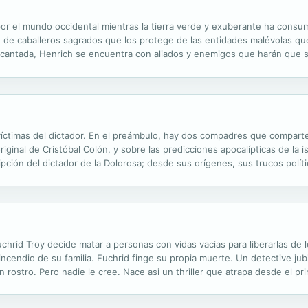
or el mundo occidental mientras la tierra verde y exuberante ha consum
 de caballeros sagrados que los protege de las entidades malévolas qu
ncantada, Henrich se encuentra con aliados y enemigos que harán que su
víctimas del dictador. En el preámbulo, hay dos compadres que compart
 original de Cristóbal Colón, y sobre las predicciones apocalípticas de la i
ipción del dictador de la Dolorosa; desde sus orígenes, sus trucos polít
, su decadencia y su muerte. Paralelamente se...
uchrid Troy decide matar a personas con vidas vacias para liberarlas de l
incendio de su familia. Euchrid finge su propia muerte. Un detective jubi
 rostro. Pero nadie le cree. Nace asi un thriller que atrapa desde el p
mal, una road movie novelada a traves de desiertos, grandes avenidas,...