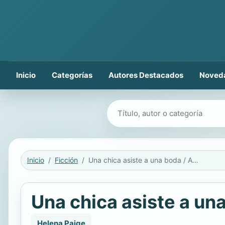
Inicio
Categorías
Autores Destacados
Noved
Buscar libros
Inicio
Ficción
Una chica asiste a una boda / A Girl Walks Into A Wedding
Una chica asiste a un
Helena Paige