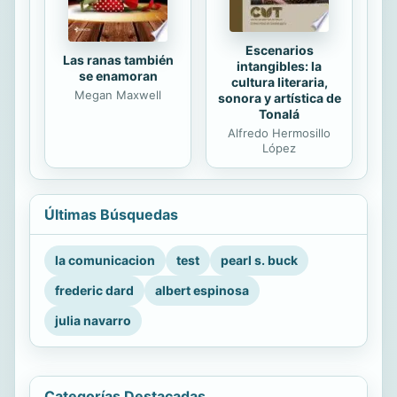
Escenarios
Las ranas también
intangibles: la
se enamoran
cultura literaria,
Megan Maxwell
sonora y artística de
Tonalá
Alfredo Hermosillo
López
Últimas Búsquedas
la comunicacion
test
pearl s. buck
frederic dard
albert espinosa
julia navarro
Categorías Destacadas