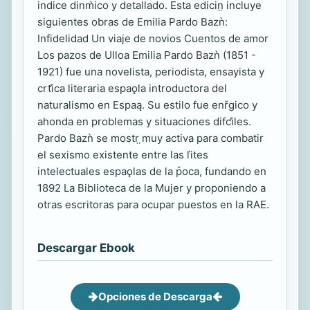
indice dinm̀ico y detallado. Esta edicin̤ incluye
siguientes obras de Emilia Pardo Bazǹ:
Infidelidad Un viaje de novios Cuentos de amor
Los pazos de Ulloa Emilia Pardo Bazǹ (1851 -
1921) fue una novelista, periodista, ensayista y
crt̕ica literaria espaǫla introductora del
naturalismo en Espaą. Su estilo fue enřgico y
ahonda en problemas y situaciones difc̕iles.
Pardo Bazǹ se mostr ̤muy activa para combatir
el sexismo existente entre las ľites
intelectuales espaǫlas de la p̌oca, fundando en
1892 La Biblioteca de la Mujer y proponiendo a
otras escritoras para ocupar puestos en la RAE.
Descargar Ebook
Opciones de Descarga