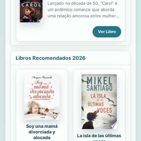
muchos transitan por el mundo
Lançado na década de 50, "Carol" é
arrastrando las cadenas del dolor.
um polêmico romance que aborda
Pero, un momento ¿habrá alguna luz
uma relação amorosa entre mulheres
al final del túnel? Sí, la hay. Cómo
com um final feliz. Na história,
debemos actuar para resolver
Therese Belivet trabalha como
Ver Libro
situaciones que nos impiden ser
vendedora na seção de bonecas de
felices, es parte de lo que plantea la
uma loja de departamentos. É época
trama de la ...
de Natal em Nova York, e a loja está
lotada. Em meio a tantos rostos
Libros Recomendados 2026
desconhecidos, Therese fica
hipnotizada ao ver uma distinta
cliente se aproximar. Assim começa o
romance entre a jovem Therese e
Carol , um amor repentino e fatal,
que se transforma em uma
constante troca de experiências.
Mas, numa tentativa de escapar dos
olhares reprovadores dos...
Soy una mamá
divorciada y
La isla de las últimas
alocada