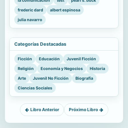
la comunicacion
test
pearl s. buck
frederic dard
albert espinosa
julia navarro
Categorías Destacadas
Ficción
Educación
Juvenil Ficción
Religión
Economía y Negocios
Historia
Arte
Juvenil No Ficción
Biografía
Ciencias Sociales
Libro Anterior
Próximo Libro