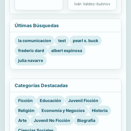
Iván Valdez-bubnov
Últimas Búsquedas
la comunicacion
test
pearl s. buck
frederic dard
albert espinosa
julia navarro
Categorías Destacadas
Ficción
Educación
Juvenil Ficción
Religión
Economía y Negocios
Historia
Arte
Juvenil No Ficción
Biografía
Ciencias Sociales