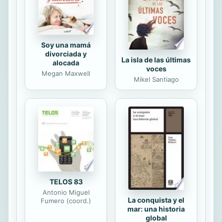
de los investigadores ha priorizado el
estudio de sus textos literarios,
dejando en segundo...
Soy una mamá
divorciada y
La isla de las últimas
alocada
voces
Megan Maxwell
Mikel Santiago
TELOS 83
Antonio Miguel
La conquista y el
Fumero (coord.)
mar: una historia
global