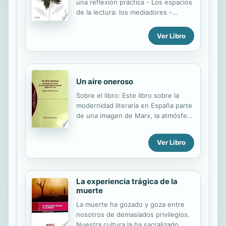
una reflexión práctica - Los espacios
de la lectura: los mediadores -
Animación a la lectura - Clases de
animación - La selección de libros
Ver Libro
infantiles y juveniles.
Un aire oneroso
Sobre el libro: Este libro sobre la
modernidad literaria en España parte
de una imagen de Marx, la atmósfera
en la que vivimos ejerce sobre cada
uno de nosotros una presión enorme
Ver Libro
y, sin embargo, no la sentimos, uno
de los objetivos de Marx es hacerla
perceptible. No es sino la ideología la
que se encarga de que no notemos
La experiencia trágica de la
el peso del aire, su carga onerosa,
muerte
bajo las relaciones sociales del
La muerte ha gozado y goza entre
capitalismo. La ideología, como
nosotros de demasiados privilegios.
explica Althusser, nos lleva a
Nuestra cultura la ha sacralizado