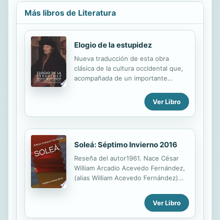
Implacable...
continuamos creciendo. Bazán es sin
Más libros de Literatura
duda una de las narradoras más
destacadas del siglo XIX, y es a
través de los relatos donde se
Elogio de la estupidez
puede disfrutar de la pericia
descriptiva de la autora.
Nueva traducción de esta obra
clásica de la cultura occidental que,
acompañada de un importante
aparato crítico, pone de manifiesto la
vigencia de la demoledora crítica
Ver Libro
social llevada a cabo hace casi cinco
siglos por Erasmo de Rótterdam.
Soleá: Séptimo Invierno 2016
Reseña del autor1961. Nace César
William Arcadio Acevedo Fernández,
(alias William Acevedo Fernández)
cinco meses después del
ajusticiamiento del tirano, en el
Ver Libro
Santo Cerro, La Vega, República
Dominicana. 1979. Bachiller en