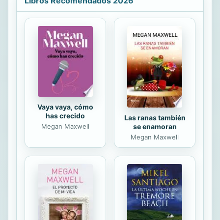
Libros Recomendados 2026
resultado. Hay gran pluralidad de
temas; cada autor, con su estilo
propio, ha conformado una muestra
muy interesante y ecléctica. También
hemos conseguido reunir una
variedad de escritores: los hay que
ya tienen una trayectoria literaria en
su haber, otros que se van abriendo
camino ...
Vaya vaya, cómo
has crecido
Las ranas también
se enamoran
Megan Maxwell
Megan Maxwell