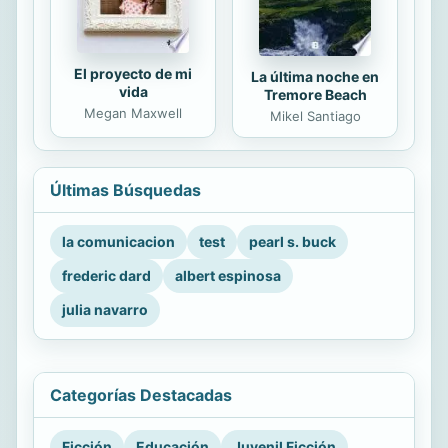
El proyecto de mi
La última noche en
vida
Tremore Beach
Megan Maxwell
Mikel Santiago
Últimas Búsquedas
la comunicacion
test
pearl s. buck
frederic dard
albert espinosa
julia navarro
Categorías Destacadas
Ficción
Educación
Juvenil Ficción