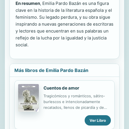
En resumen
, Emilia Pardo Bazán es una figura
clave en la historia de la literatura española y el
feminismo. Su legado perdura, y su obra sigue
inspirando a nuevas generaciones de escritoras
y lectores que encuentran en sus palabras un
reflejo de la lucha por la igualdad y la justicia
social.
Más libros de Emilia Pardo Bazán
Cuentos de amor
Tragicómicos y románticos, sátiro-
burlescos e intencionadamente
recatados, llenos de picardía y de
malicia unas veces, otras plagados
de esperanza e inocencia, exhiben la
Ver Libro
decadencia moral de una aristocracia