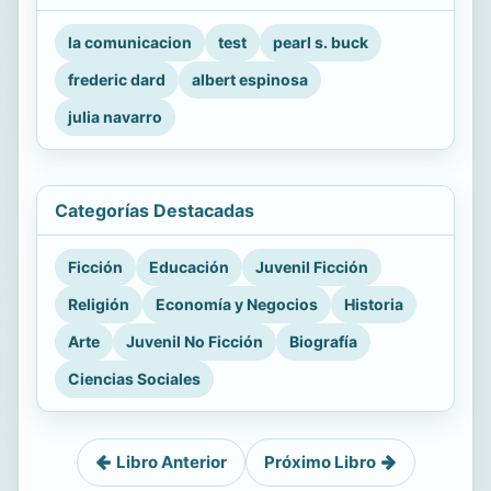
la comunicacion
test
pearl s. buck
frederic dard
albert espinosa
julia navarro
Categorías Destacadas
Ficción
Educación
Juvenil Ficción
Religión
Economía y Negocios
Historia
Arte
Juvenil No Ficción
Biografía
Ciencias Sociales
Libro Anterior
Próximo Libro