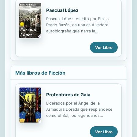
Pascual López
Pascual López, escrito por Emilia
Pardo Bazán, es una cautivadora
autobiografía que narra la
experiencia de un estudiante de
medicina en la universidad. A través
Ver Libro
de esta historia, el autor comparte la
historia de superación de Pascual
mientras navega por los desafíos y
triunfos de su carrera profesional.
Más libros de Ficción
Descubre los altibajos, los retos y las
satisfacciones de seguir una
vocación en el campo de la medicina
en esta fascinante autobiografía.
Protectores de Gaia
Liderados por el Ángel de la
Armadura Dorada que resplandece
como el Sol, los legendarios
Protectores de Gaia han custodiado
a la humanidad por más de once mil
Ver Libro
años en contra de las amenazas que