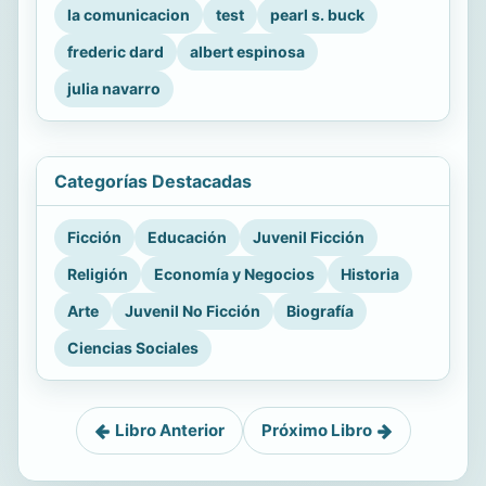
la comunicacion
test
pearl s. buck
frederic dard
albert espinosa
julia navarro
Categorías Destacadas
Ficción
Educación
Juvenil Ficción
Religión
Economía y Negocios
Historia
Arte
Juvenil No Ficción
Biografía
Ciencias Sociales
Libro Anterior
Próximo Libro