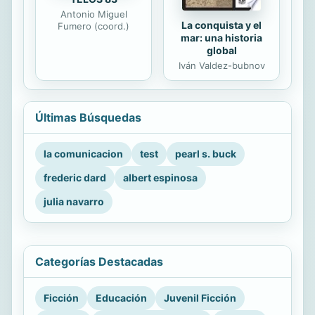
Antonio Miguel
La conquista y el
Fumero (coord.)
mar: una historia
global
Iván Valdez-bubnov
Últimas Búsquedas
la comunicacion
test
pearl s. buck
frederic dard
albert espinosa
julia navarro
Categorías Destacadas
Ficción
Educación
Juvenil Ficción