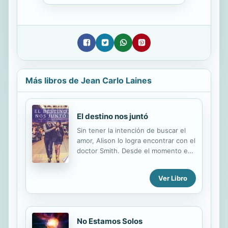
Más libros de Jean Carlo Laines
El destino nos juntó
Sin tener la intención de buscar el
amor, Alison lo logra encontrar con el
doctor Smith. Desde el momento en
que lo vio no pudo dejar de pensar
en él y en las sensaciones que este
Ver Libro
causaba en ella. Jeremy, al ser 8
años mayor, hará preguntarse a
Alison sobre si lo que está pasando
entre ellos dos, una relación a
No Estamos Solos
escondidas, es amor o simple deseo.