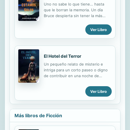
Uno no sabe lo que tiene… hasta
que le borran la memoria. Un día
Bruce despierta sin tener la más
mínima idea de donde se encuentra.
Durante los próximos días su misión
Ver Libro
será descifrar qué, cómo, cuándo,
dónde y por qué le robaron sus
recuerdos. En todo su recorrido se
irá encontrando con viejas amistades
El Hotel del Terror
del pasado que le ayudarán a cumplir
su propósito, pero ¿qué tiene que
Un pequeño relato de misterio e
ver el gobierno en todo esto?
intriga para un corto paseo o digno
Facebook: goo.gl/autM0b Instagram:
de contribuir en una noche de
goo.gl/iEe7eU Canal de YouTube:
insomnio en la madrugada.
goo.gl/iTVM5t Sitio web:
goo.gl/Tj4sWc
Ver Libro
Más libros de Ficción