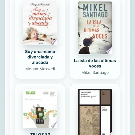
temporal... a menos que Cole lograse
convencerla de que se quedara en el
pueblo, y en su vida, para siempre.
Veronica "Ronnie" McCloud sabía que
Cole no tardaría en descubrir su
gran...
Soy una mamá
divorciada y
La isla de las últimas
alocada
voces
Megan Maxwell
Mikel Santiago
TELOS 83