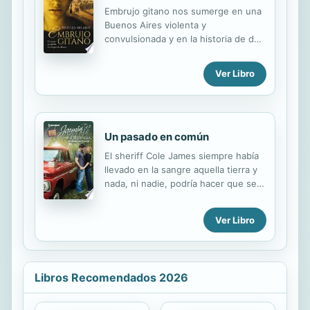
cuando fue sorprendido intentando
Embrujo gitano nos sumerge en una
robar a Carlyle, Camille se vio
Buenos Aires violenta y
obligada a vencer su miedo y a
convulsionada y en la historia de dos
enfrentarse valerosamente con el
mujeres luchadoras e
hombre cuya máscara ocultaba,
independientes que deberán evitar
Ver Libro
según decían, un rostro repulsivo. El
que la traición de un hombre las
conde de Carlyle había vivido entre
condene para siempre.
las sombras...
Un pasado en común
El sheriff Cole James siempre había
llevado en la sangre aquella tierra y
nada, ni nadie, podría hacer que se
alejara de su hogar. Ni siquiera
Ronnie, la mujer a la que siempre
Ver Libro
había amado y que se había
marchado de su lado. Pero seis años
después de abandonar el pueblo por
la gran ciudad, estaba de nuevo en
Libros Recomendados 2026
Redemption para ayudar a su padre y
a su hermano, heridos en un
accidente. Era solo una visita