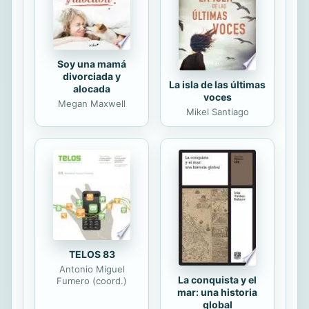
la vanguardia europea vuela la
imaginación en busca de una...
Soy una mamá
divorciada y
La isla de las últimas
alocada
voces
Megan Maxwell
Mikel Santiago
TELOS 83
Antonio Miguel
La conquista y el
Fumero (coord.)
mar: una historia
global