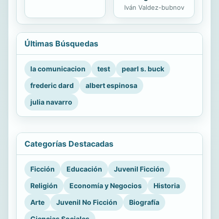
Iván Valdez-bubnov
Últimas Búsquedas
la comunicacion
test
pearl s. buck
frederic dard
albert espinosa
julia navarro
Categorías Destacadas
Ficción
Educación
Juvenil Ficción
Religión
Economía y Negocios
Historia
Arte
Juvenil No Ficción
Biografía
Ciencias Sociales