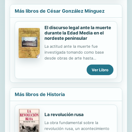
Más libros de César González Mínguez
El discurso legal ante la muerte
durante la Edad Media en el
nordeste peninsular
La actitud ante la muerte fue
investigada tomando como base
desde obras de arte hasta
testamentos, fuente que dio pie a la
Ver Libro
construcción de una historia serial o
cuantitativa en el nivel de las
mentalidades. Una fuente
frecuentada en menor medida es el
discurso legal, que estudia la
Más libros de Historia
legislación como reflejo de un
sistema de valores sociales,
culturales y religiosos, que pretende
La revolución rusa
regular la actitud de los hombres y
La obra fundamental sobre la
mujeres de la Edad Media ante la
revolución rusa, un acontecimiento
muerte. Estos son algunos de los