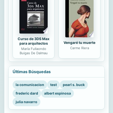
Curso de 3DS Max
Vengaré tu muerte
para arquitectos
Carme Riera
María Fullaondo
Buigas De Dalmau
Últimas Búsquedas
la comunicacion
test
pearl s. buck
frederic dard
albert espinosa
julia navarro