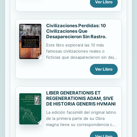
Ver Libro
procesos de revitalización de la
lengua, visibilización de colectivos
mapuche, arte, poesía y...
Civilizaciones Perdidas: 10
Civilizaciones Que
Desaparecieron Sin Rastro.
Este libro explorará las 10 más
famosas civilizaciones reales o
ficticias que desaparecieron sin dejar
rastro. Explicará el surgimiento de
Ver Libro
estas civilizaciones, los aspectos
únicos de su próspera cultura, y lo
más importante de todo, las
condiciones misteriosas en que
LIBER GENERATIONIS ET
desaparecieron. Los académicos han
REGENERATIONIS ADAM, SIVE
ofrecido teorías sobre como estas
DE HISTORIA GENERIS HVMANI
civilizaciones desaparecieron, y
observaremos las mejores
La edición facsimilil del original latino
explicaciones de cómo una
de la primera parte de su Obra
civilización avanzada, llena de
magna tiene su correspondencia con
metrópolis bulliciosas, vasta en
la traducción y el estudio que del
Ver Libro
redes mercantiles, flotas de barcos,
Libro de la generación y la