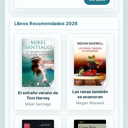
y ejércitos en pie pueden
regeneración del hombre, que Arias
desaparecer sin dejar nada atrás...
Montano publicó en la imprenta
antuerpiense de Cristóbal Plantino
en 1593.
Libros Recomendados 2026
Las ranas también
El extraño verano de
se enamoran
Tom Harvey
Megan Maxwell
Mikel Santiago