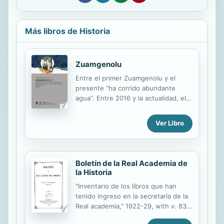
Más libros de Historia
Zuamgenolu
Entre el primer Zuamgenolu y el
presente “ha corrido abundante
agua”. Entre 2016 y la actualidad, el
pueblo mapuche ha sufrido varios y
mediáticos vejámenes por parte del
Ver Libro
Estado chileno y la sociedad
dominante. Con la publicación de
esta segunda parte del libro
Zuamgenolu sus autores invitan a
Boletín de la Real Academia de
releer, repensar y rediscutir el
la Historia
pasado, pero muy especialmente, a
"Inventario de los libros que han
debatir en torno al presente y al
tenido ingreso en la secretaría de la
futuro de las sociedades que
Real academía," 1922-29, with v. 83,
cohabitan en el Wallmapu y en el
85, 87, 89, 91-92, 96, 99.
Chile del siglo XXI. Los actuales