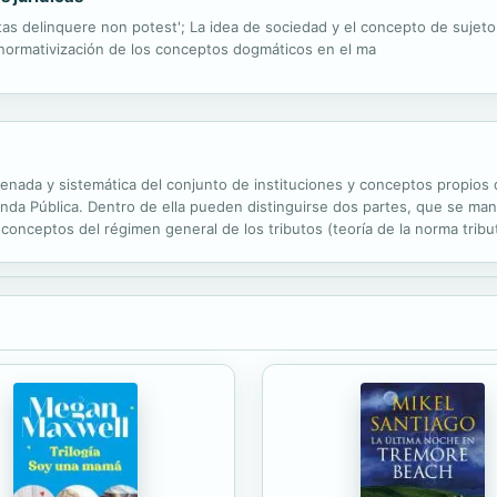
s delinquere non potest'; La idea de sociedad y el concepto de sujeto e
 normativización de los conceptos dogmáticos en el ma
nada y sistemática del conjunto de instituciones y conceptos propios 
ienda Pública. Dentro de ella pueden distinguirse dos partes, que se man
y conceptos del régimen general de los tributos (teoría de la norma tribu
l Derecho Presupuestario, concepto en el que se resume el ordenamiento