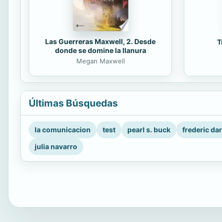
Las Guerreras Maxwell, 2. Desde
T
donde se domine la llanura
Megan Maxwell
Últimas Búsquedas
la comunicacion
test
pearl s. buck
frederic da
julia navarro