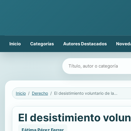
Inicio
Categorías
Autores Destacados
Noved
Buscar libros
Inicio
Derecho
El desistimiento voluntario de la tentativa en el Código penal español
El desistimiento volun
Fátima Pérez Ferrer