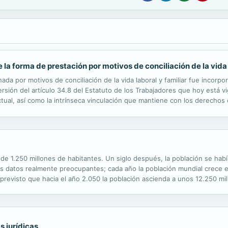
 la forma de prestación por motivos de conciliación de la vida 
ada por motivos de conciliación de la vida laboral y familiar fue incor
ersión del artículo 34.8 del Estatuto de los Trabajadores que hoy está 
al, así como la intrínseca vinculación que mantiene con los derechos co
 ordenación estatal se conecta asimismo con la regulación comunitaria de 
de 1.250 millones de habitantes. Un siglo después, la población se habí
os datos realmente preocupantes; cada año la población mundial crece e
á previsto que hacia el año 2.050 la población ascienda a unos 12.250 m
 millones anuales, casi tres veces la población española al...
s jurídicas