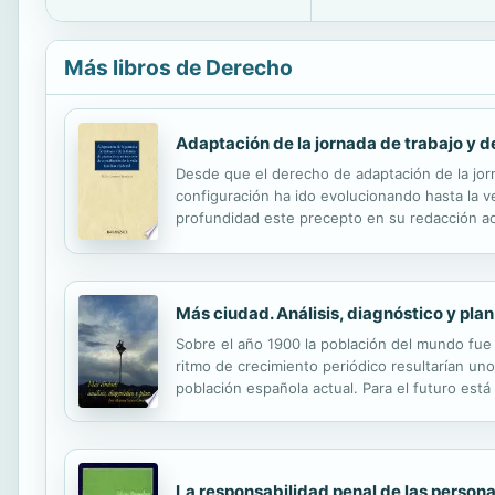
Más libros de Derecho
Adaptación de la jornada de trabajo y de
Desde que el derecho de adaptación de la jorn
configuración ha ido evolucionando hasta la v
profundidad este precepto en su redacción actu
protección de la familia (arts. 14 y 39 CE). La
Más ciudad. Análisis, diagnóstico y plan
Sobre el año 1900 la población del mundo fue 
ritmo de crecimiento periódico resultarían un
población española actual. Para el futuro est
50 años, 6.000 millones más, a un ritmo de 120
La responsabilidad penal de las persona