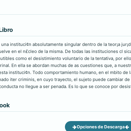
Libro
 una instituci¢n absolutamente singular dentro de la teor¡a jur¡d
elve en el n£cleo de la misma. De todas las instituciones cl si
utibles como el desistimiento voluntario de la tentativa, por el
trinal. En ella se abordan muchas de as cuestiones que, a nues
 esta instituci¢n. Todo comportamiento humano, en el mbito de 
ado iter criminis, en cuyo trayecto, el sujeto puede cambiar de
conducta no llegue a ser penada. Es lo que se conoce por desisti
book
Opciones de Descarga