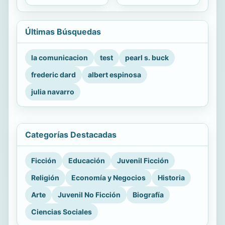
Últimas Búsquedas
la comunicacion
test
pearl s. buck
frederic dard
albert espinosa
julia navarro
Categorías Destacadas
Ficción
Educación
Juvenil Ficción
Religión
Economía y Negocios
Historia
Arte
Juvenil No Ficción
Biografía
Ciencias Sociales