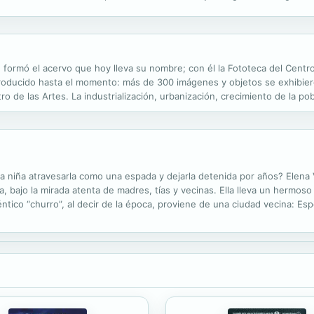
ata a los iberos como los principales receptores de culturas y lenguas an
e formó el acervo que hoy lleva su nombre; con él la Fototeca del Cen
oducido hasta el momento: más de 300 imágenes y objetos se exhibieron
ro de las Artes. La industrialización, urbanización, crecimiento de la po
ción de hábitos y costumbres, surgimiento de nuevas necesidades, son..
 niña atravesarla como una espada y dejarla detenida por años? Elena 
, bajo la mirada atenta de madres, tías y vecinas. Ella lleva un hermos
téntico “churro”, al decir de la época, proviene de una ciudad vecina: E
entras Valerio, marinero de profesión, está en alta mar o en tierras...