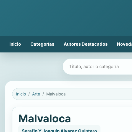
Inicio
Categorías
Autores Destacados
Noved
Buscar libros
Inicio
Arte
Malvaloca
Malvaloca
Serafin Y Joaquin Alvarez Quintero