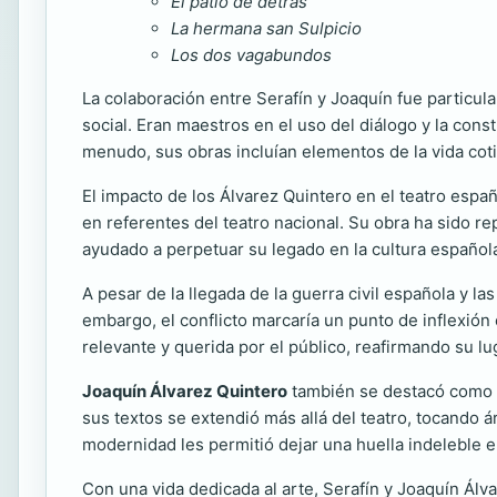
El patio de detrás
La hermana san Sulpicio
Los dos vagabundos
La colaboración entre Serafín y Joaquín fue particul
social. Eran maestros en el uso del diálogo y la const
menudo, sus obras incluían elementos de la vida cot
El impacto de los Álvarez Quintero en el teatro espa
en referentes del teatro nacional. Su obra ha sido r
ayudado a perpetuar su legado en la cultura español
A pesar de la llegada de la guerra civil española y l
embargo, el conflicto marcaría un punto de inflexión e
relevante y querida por el público, reafirmando su lug
Joaquín Álvarez Quintero
también se destacó como un
sus textos se extendió más allá del teatro, tocando á
modernidad les permitió dejar una huella indeleble e
Con una vida dedicada al arte, Serafín y Joaquín Álv