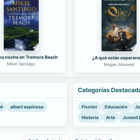
ima noche en Tremore Beach
¿A qué estás esperan
Mikel Santiago
Megan Maxwell
Categorías Destacad
rd
albert espinosa
Ficción
Educación
Ju
Historia
Arte
Juvenil 