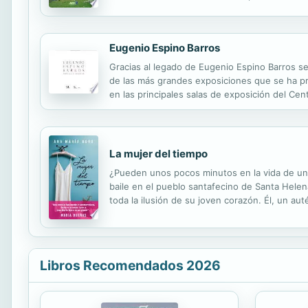
Antigüedad. Por el contrario, este trabajo retr
Eugenio Espino Barros
Gracias al legado de Eugenio Espino Barros s
de las más grandes exposiciones que se ha pr
en las principales salas de exposición del Cent
naturaleza, expansión del comercio, modifica
La mujer del tiempo
¿Pueden unos pocos minutos en la vida de una
baile en el pueblo santafecino de Santa Helena
toda la ilusión de su joven corazón. Él, un au
comienzan a mantener un noviazgo por carta mi
Libros Recomendados 2026