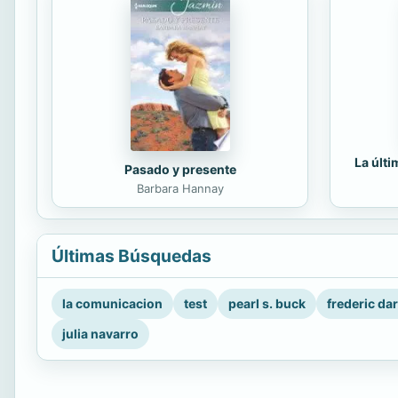
La últ
Pasado y presente
Barbara Hannay
Últimas Búsquedas
la comunicacion
test
pearl s. buck
frederic da
julia navarro