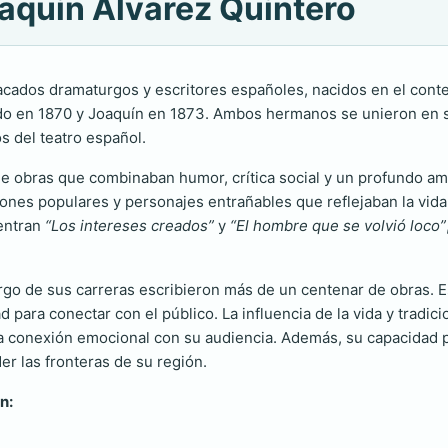
oaquin Alvarez Quintero
cados dramaturgos y escritores españoles, nacidos en el context
ndo en 1870 y Joaquín en 1873. Ambos hermanos se unieron en su p
 del teatro español.
 obras que combinaban humor, crítica social y un profundo amor 
iones populares y personajes entrañables que reflejaban la vida 
uentran
“Los intereses creados”
y
“El hombre que se volvió loco”
largo de sus carreras escribieron más de un centenar de obras.
d para conectar con el público. La influencia de la vida y trad
na conexión emocional con su audiencia. Además, su capacidad p
der las fronteras de su región.
n: