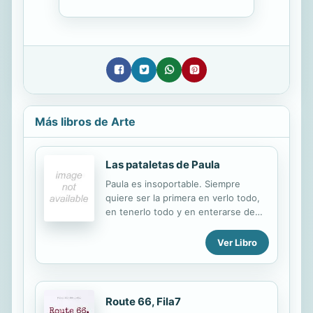
Más libros de Arte
Las pataletas de Paula
Paula es insoportable. Siempre
quiere ser la primera en verlo todo,
en tenerlo todo y en enterarse de
todo. Y si no consigue lo que quiere,
se pone a gritar tan fuerte que no
Ver Libro
hay quien lo aguante. Incluso los
vecinos tienen que huir de sus
casas. Hasta que un día ya no puede
gritar más.
Route 66, Fila7