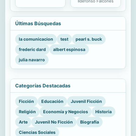
Ildefonso Falcones
Últimas Búsquedas
la comunicacion
test
pearl s. buck
frederic dard
albert espinosa
julia navarro
Categorías Destacadas
Ficción
Educación
Juvenil Ficción
Religión
Economía y Negocios
Historia
Arte
Juvenil No Ficción
Biografía
Ciencias Sociales