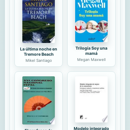
work is in the public domain in the
United States of America, and
possibly other nations. Within the
United States, you may freely copy
and distribute...
Trilogía Soy una
La última noche en
mamá
Tremore Beach
Megan Maxwell
Mikel Santiago
Modelo integrado