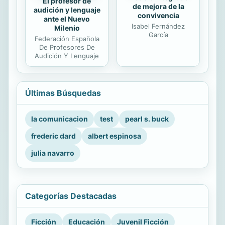
El profesor de
de mejora de la
audición y lenguaje
convivencia
ante el Nuevo
Isabel Fernández
Milenio
García
Federación Española
De Profesores De
Audición Y Lenguaje
Últimas Búsquedas
la comunicacion
test
pearl s. buck
frederic dard
albert espinosa
julia navarro
Categorías Destacadas
Ficción
Educación
Juvenil Ficción