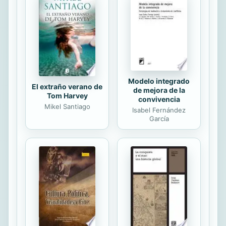
sin tener la menor idea de cómo
funciona ni a dónde conduce. Es
como querer conducir un coche sin
saber conducir, o lanzarte en la parte
más profunda de la...
Modelo integrado
El extraño verano de
de mejora de la
Tom Harvey
convivencia
Mikel Santiago
Isabel Fernández
García