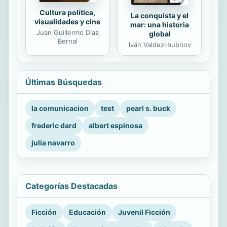
Cultura política,
La conquista y el
visualidades y cine
mar: una historia
Juan Guillermo Díaz
global
Bernal
Iván Valdez-bubnov
Últimas Búsquedas
la comunicacion
test
pearl s. buck
frederic dard
albert espinosa
julia navarro
Categorías Destacadas
Ficción
Educación
Juvenil Ficción