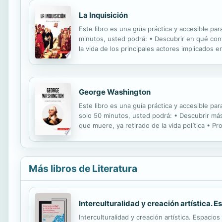
La Inquisición
Este libro es una guía práctica y accesible par
minutos, usted podrá: • Descubrir en qué cont
la vida de los principales actores implicados e
población civil y en los distintos países euro
George Washington
Este libro es una guía práctica y accesible pa
solo 50 minutos, usted podrá: • Descubrir más
que muere, ya retirado de la vida política • P
agitación causada por las guerras entre ingles
Más libros de Literatura
Interculturalidad y creación artística.
Interculturalidad y creación artística. Espaci