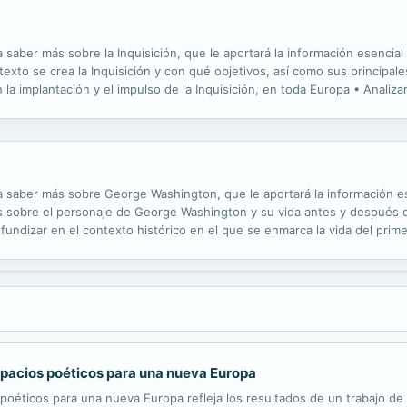
a saber más sobre la Inquisición, que le aportará la información esencial
exto se crea la Inquisición y con qué objetivos, así como sus principal
n la implantación y el impulso de la Inquisición, en toda Europa • Analizar
peos, con el impacto que causaron SOBRE...
ra saber más sobre George Washington, que le aportará la información es
 sobre el personaje de George Washington y su vida antes y después de 
rofundizar en el contexto histórico en el que se enmarca la vida del pri
es y franceses • Analizar las consecuencias de la...
 Espacios poéticos para una nueva Europa
os poéticos para una nueva Europa refleja los resultados de un trabajo de