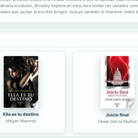
naria erudición, Brodsky explora en esta obra temas tan variados como l
cultades que asolan al escritor émigré. Incluye también el hilarante relato
estudios sobre Robert Frost, Thomas Hardy, Horacio y otros autores y..
Ella es tu destino
Juicio final
Megan Maxwell
César García Muñoz