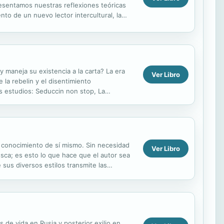
resentamos nuestras reflexiones teóricas
to de un nuevo lector intercultural, la
 y maneja su existencia a la carta? La era
Ver Libro
 la rebelin y el disentimiento
eis estudios: Seduccin non stop, La
alvajes,...
l conocimiento de sí mismo. Sin necesidad
Ver Libro
usca; es esto lo que hace que el autor sea
sus diversos estilos transmite las
l...
 de vida en Rusia y posterior exilio en