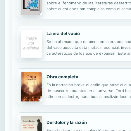
sobre el fenómeno de las literaturas desterri
sobre cuestiones tan complejas como el cambio
intertextualidad, el canon literario y la conviven
La era del vacío
Se ha afirmado que estamos en la era posmoderna
del vaco ausculta esta mutacin esencial, invest
caractersticos de los aos de expansin. Este an
indiferencia pura, Narciso o la estrategia de
Obra completa
Es la narración breve el estilo que atrae al 
de buscar respuestas en el universo, Torri ha
afín con su lector, pues busca, analizándose 
diferentes aristas del alma humana, reflexionan
Del dolor y la razón
En esta diversa y rica colección de ensayos, 