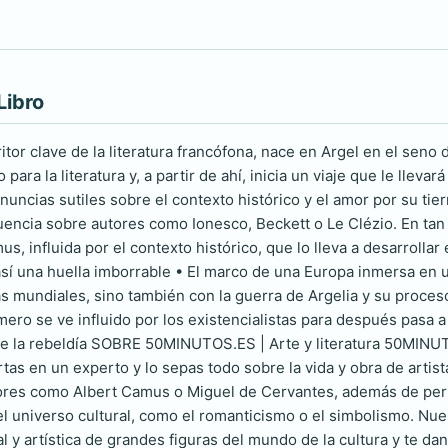
Libro
tor clave de la literatura francófona, nace en Argel en el seno
 para la literatura y, a partir de ahí, inicia un viaje que le llev
uncias sutiles sobre el contexto histórico y el amor por su tierra
luencia sobre autores como Ionesco, Beckett o Le Clézio. En tan 
s, influida por el contexto histórico, que lo lleva a desarrollar 
así una huella imborrable • El marco de una Europa inmersa en 
as mundiales, sino también con la guerra de Argelia y su proce
ro se ve influido por los existencialistas para después pasa a 
de la rebeldía SOBRE 50MINUTOS.ES | Arte y literatura 50MINUTO
tas en un experto y lo sepas todo sobre la vida y obra de artist
ores como Albert Camus o Miguel de Cervantes, además de perm
l universo cultural, como el romanticismo o el simbolismo. Nuest
l y artística de grandes figuras del mundo de la cultura y te da