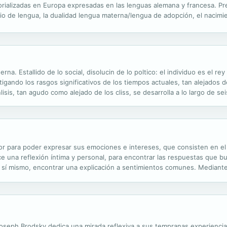
torializadas en Europa expresadas en las lenguas alemana y francesa. P
 de lengua, la dualidad lengua materna/lengua de adopción, el nacimien
cia de la(s) literatura(s) nacional(es) y la literatura intercultural....
. Estallido de lo social, disolucin de lo poltico: el individuo es el rey
igando los rasgos significativos de los tiempos actuales, tan alejados de
lisis, tan agudo como alejado de los cliss, se desarrolla a lo largo de s
l vaco, Modernismo y posmodernismo, La sociedad humorstica y Violencia s
autor para poder expresar sus emociones e intereses, que consisten en e
ce una reflexión íntima y personal, para encontrar las respuestas que b
a sí mismo, encontrar una explicación a sentimientos comunes. Mediante 
do sobre temas como la figura femenina, el amor a la vida, el fracaso, e
Joseph Brodsky dedica una mirada reflexiva a sus tempranas experiencias