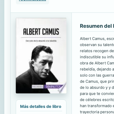
Resumen del 
Albert Camus, escri
observan su talento
relatos recogen den
indiscutible su inf
obra de Albert Camu
rebeldía, dejando 
solo con las guerr
de Camus, que prime
de lo absurdo y y 
para que te convier
de célebres escrit
han transformado e
Más detalles de libro
trayectoria persona