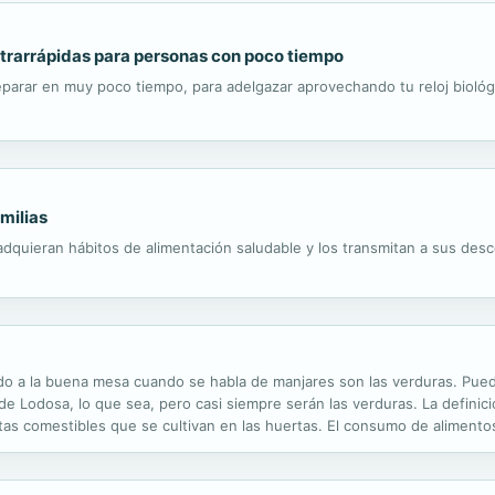
trarrápidas para personas con poco tiempo
arar en muy poco tiempo, para adelgazar aprovechando tu reloj biológ
milias
 adquieran hábitos de alimentación saludable y los transmitan a sus des
nado a la buena mesa cuando se habla de manjares son las verduras. Pu
de Lodosa, lo que sea, pero casi siempre serán las verduras. La definici
antas comestibles que se cultivan en las huertas. El consumo de alimen
riedades todos los días del año; solo es cuestión de saberlas elegir en