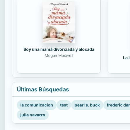
Soy una mamá divorciada y alocada
Megan Maxwell
La 
Últimas Búsquedas
la comunicacion
test
pearl s. buck
frederic da
julia navarro