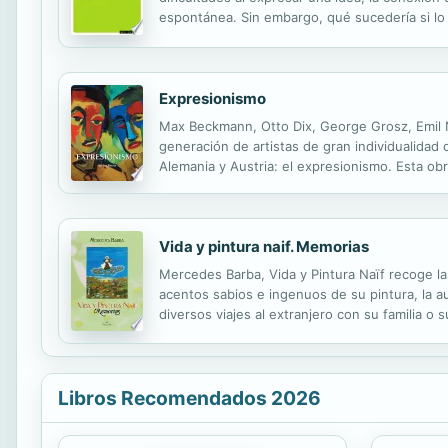
espontánea. Sin embargo, qué sucedería si l
interlocutores entiendan. Cómo nos sentiríam
Expresionismo
Max Beckmann, Otto Dix, George Grosz, Emil No
generación de artistas de gran individualidad 
Alemania y Austria: el expresionismo. Esta ob
Ashley Bassie, autora e historiadora independ
Vida y pintura naif. Memorias
Mercedes Barba, Vida y Pintura Naïf recoge las
acentos sabios e ingenuos de su pintura, la 
diversos viajes al extranjero con su familia 
los lectores que se aproximen a ellas.
Libros Recomendados 2026