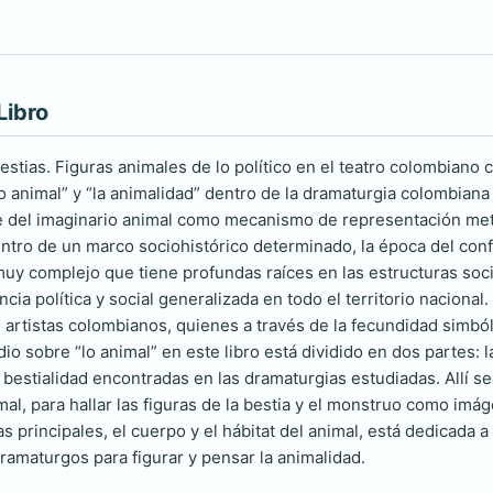
Libro
stias. Figuras animales de lo político en el teatro colombiano
lo animal” y “la animalidad” dentro de la dramaturgia colombiana
del imaginario animal como mecanismo de representación metafó
entro de un marco sociohistórico determinado, la época del con
y complejo que tiene profundas raíces en las estructuras socia
cia política y social generalizada en todo el territorio naciona
artistas colombianos, quienes a través de la fecundidad simbó
io sobre “lo animal” en este libro está dividido en dos partes: l
a bestialidad encontradas en las dramaturgias estudiadas. Allí s
rmal, para hallar las figuras de la bestia y el monstruo como im
s principales, el cuerpo y el hábitat del animal, está dedicada 
dramaturgos para figurar y pensar la animalidad.