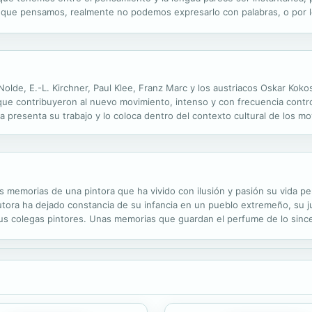
o que pensamos, realmente no podemos expresarlo con palabras, o por 
os ante la impotencia de no saber cómo comunicarnos, de desconocer l
lde, E.-L. Kirchner, Paul Klee, Franz Marc y los austriacos Oskar Koko
que contribuyeron al nuevo movimiento, intenso y con frecuencia controv
ra presenta su trabajo y lo coloca dentro del contexto cultural de los 
iente, explica cómo el arte expresionista condujo a un tratamiento nuevo
 memorias de una pintora que ha vivido con ilusión y pasión su vida pers
autora ha dejado constancia de su infancia en un pueblo extremeño, su 
o sus colegas pintores. Unas memorias que guardan el perfume de lo since