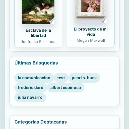
El proyecto de mi
Esclava de la
vida
libertad
Megan Maxwell
Ildefonso Falcones
Últimas Búsquedas
la comunicacion
test
pearl s. buck
frederic dard
albert espinosa
julia navarro
Categorías Destacadas