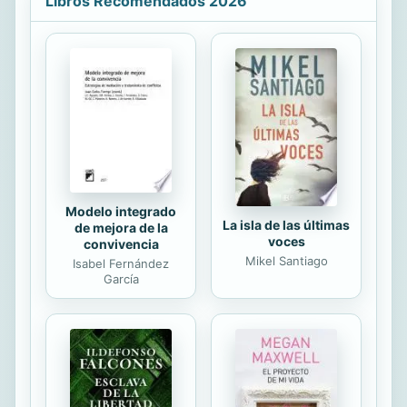
Libros Recomendados 2026
del beso (el más largo de la historia
duró 58 horas, 35 minutos y 58
segundos, curiosidades de la
zoofarmacognosia... Todo esto y
más, un libro entero de cosas que
nunca supiste que te iban a
interesar, es lo que encierra este
maravilloso y único compendio.
Reseña: «La...
Modelo integrado
La isla de las últimas
de mejora de la
voces
convivencia
Mikel Santiago
Isabel Fernández
García