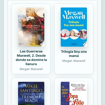
marqueses, como señorita de
compañía de la aristócrata; utilizada
por la marquesa para sus desgajes
lujurioso, enamorándose de Ana
Circe. Con el asesinato provocado
por uno de los sobrino de la
aristócrata contra un hermano de
Ana Circe, se...
Las Guerreras
Trilogía Soy una
Maxwell, 2. Desde
mamá
donde se domine la
Megan Maxwell
llanura
Megan Maxwell