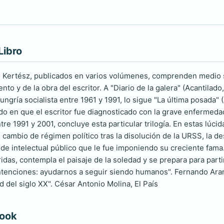
Libro
e Kertész, publicados en varios volúmenes, comprenden medio si
nto y de la obra del escritor. A "Diario de la galera" (Acantilad
ungría socialista entre 1961 y 1991, lo sigue "La última posada"
do en que el escritor fue diagnosticado con la grave enfermedad
re 1991 y 2001, concluye esta particular trilogía. En estas lúcid
l cambio de régimen político tras la disolución de la URSS, la 
 de intelectual público que le fue imponiendo su creciente fama
das, contempla el paisaje de la soledad y se prepara para parti
intenciones: ayudarnos a seguir siendo humanos". Fernando Ara
 del siglo XX". César Antonio Molina, El País
book