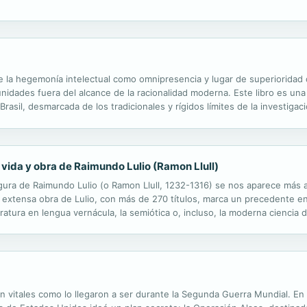
la hegemonía intelectual como omnipresencia y lugar de superioridad d
idades fuera del alcance de la racionalidad moderna. Este libro es una
rasil, desmarcada de los tradicionales y rígidos límites de la investiga
ada por el realismo epistémico y la pretensión de la objetiva neutralidad
a vida y obra de Raimundo Lulio (Ramon Llull)
gura de Raimundo Lulio (o Ramon Llull, 1232-1316) se nos aparece más 
 extensa obra de Lulio, con más de 270 títulos, marca un precedente e
literatura en lengua vernácula, la semiótica o, incluso, la moderna cienci
iz o Giordano Bruno, entre otros. Adentrarse en su vida y obra...
n vitales como lo llegaron a ser durante la Segunda Guerra Mundial. En 