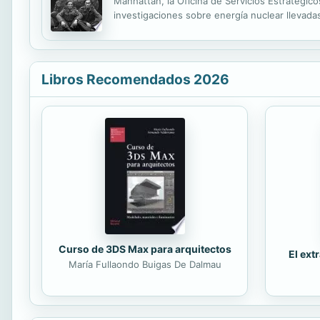
Manhattan, la Oficina de Servicios Estratégic
investigaciones sobre energía nuclear llevadas
espionajes y asesinatos. En el corazón de esta
Libros Recomendados 2026
Curso de 3DS Max para arquitectos
El ext
María Fullaondo Buigas De Dalmau