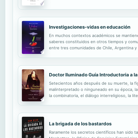
Investigaciones-vidas en educación
En muchos contextos académicos se mantiene 
saberes constituidos en otros tiempos y comun
entre tres comunidades de Chile, Argentina y B
normalizada del saber y del conocer, caracteriz
Doctor Iluminado Guía Introductoria a l
Setecientos años después de su muerte, la fi
malinterpretado o ninguneado en su época, la
la combinatoria, el diálogo interreligioso, la 
autores posteriores de la importancia de Leibn
La brigada de los bastardos
Raramente los secretos científicos han sido ta