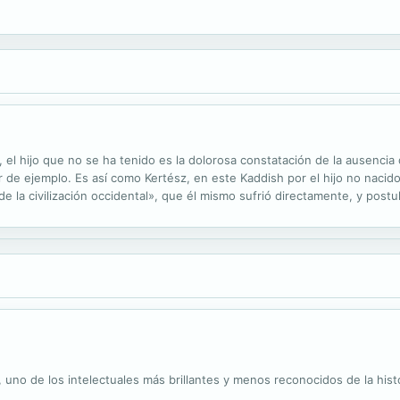
, el hijo que no se ha tenido es la dolorosa constatación de la ausencia 
r de ejemplo. Es así como Kertész, en este Kaddish por el hijo no nacido,
e la civilización occidental», que él mismo sufrió directamente, y postu
e. En este libro, un hombre habla de sí mismo, pero su...
, uno de los intelectuales más brillantes y menos reconocidos de la hist