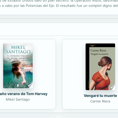
os de Estados Unidos ideó un plan secreto: la Operación Alsos, destinada
 a cabo por las Potencias del Eje. El resultado fue un complot digno del
 misión se encontraba la llamada "brigada de los bastardos", un grupo d
raño verano de Tom Harvey
Vengaré tu muerte
Mikel Santiago
Carme Riera