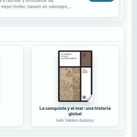
 a rastrear y entorpecer las
 mejor thriller, basado en sabotajes,
e soldados,...
La conquista y el mar: una historia
global
Iván Valdez-bubnov