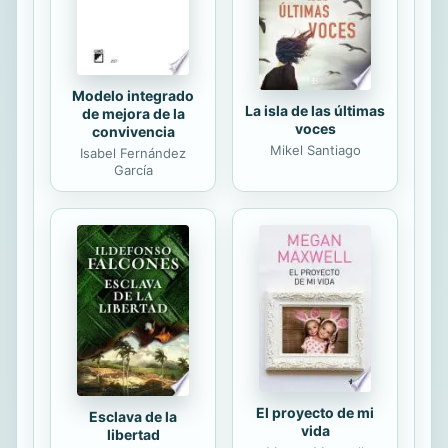
No obstante, la contrapartida al
reconocimiento legal de la
sociedad...
Modelo integrado
La isla de las últimas
de mejora de la
voces
convivencia
Mikel Santiago
Isabel Fernández
García
El proyecto de mi
Esclava de la
vida
libertad