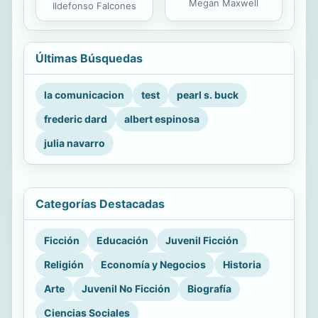
Megan Maxwell
Ildefonso Falcones
Últimas Búsquedas
la comunicacion
test
pearl s. buck
frederic dard
albert espinosa
julia navarro
Categorías Destacadas
Ficción
Educación
Juvenil Ficción
Religión
Economía y Negocios
Historia
Arte
Juvenil No Ficción
Biografía
Ciencias Sociales