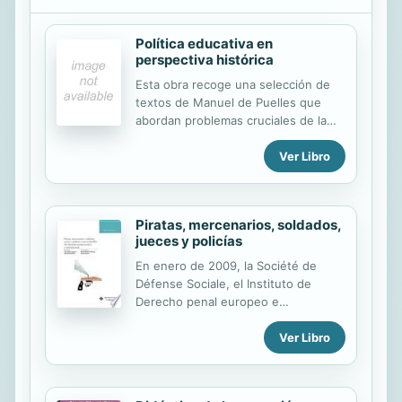
Política educativa en
perspectiva histórica
Esta obra recoge una selección de
textos de Manuel de Puelles que
abordan problemas cruciales de la
política educativa de los dos últimos
Ver Libro
siglos, varios de ellos pendientes
aún de solución. Publicar textos ya
editados, aunque se consideren de
interés, demanda siempre una
Piratas, mercenarios, soldados,
explicación. La razón de su edición
jueces y policías
estriba en que son textos que se
encuentran dispersos en revistas
En enero de 2009, la Société de
especializadas, no siempre de fácil
Défense Sociale, el Instituto de
acceso para el lector, en libros de
Derecho penal europeo e
actas de congresos nacionales o
internacional de la UCLM y el Centro
internacionales, normalmente de
Ver Libro
de Estudios políticos y
escasa difusión, y en capítulos de
constitucionales organizaron una
libros. Todos ellos tienen una
Jornada con motivo del 60
coherencia...
aniversario de la Declaración