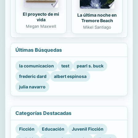
El proyecto de mi
La última noche en
vida
Tremore Beach
Megan Maxwell
Mikel Santiago
Últimas Búsquedas
la comunicacion
test
pearl s. buck
frederic dard
albert espinosa
julia navarro
Categorías Destacadas
Ficción
Educación
Juvenil Ficción