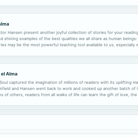
da • Simplificar tu vida y darle más significado • Aprender a...
 alma
tor Hansen present another joyful collection of stories for your readin
find shining examples of the best qualities we all share as human beings
ries may be the most powerful teaching tool available to us, especially
 volume of Sopa de Polla Para el Alma, the authors share more collected
 el Alma
ul captured the imagination of millions of readers with its uplifting m
anfield and Hansen went back to work and cooked up another batch of li
of others, readers from all walks of life can learn the gift of love, th
hare the magic that will change forever how you look at yourself and the