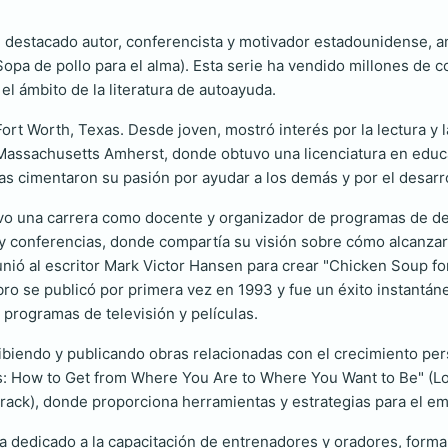
un destacado autor, conferencista y motivador estadounidense, a
Sopa de pollo para el alma). Esta serie ha vendido millones de c
l ámbito de la literatura de autoayuda.
Fort Worth, Texas. Desde joven, mostró interés por la lectura y 
Massachusetts Amherst, donde obtuvo una licenciatura en educa
as cimentaron su pasión por ayudar a los demás y por el desarro
 tuvo una carrera como docente y organizador de programas de d
s y conferencias, donde compartía su visión sobre cómo alcanzar e
nió al escritor Mark Victor Hansen para crear "Chicken Soup fo
bro se publicó por primera vez en 1993 y fue un éxito instantáneo
programas de televisión y películas.
biendo y publicando obras relacionadas con el crecimiento perso
 How to Get from Where You Are to Where You Want to Be" (Los 
crack), donde proporciona herramientas y estrategias para el e
a dedicado a la capacitación de entrenadores y oradores, forman