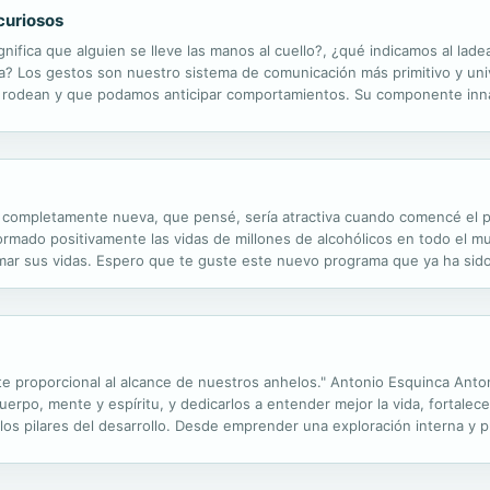
curiosos
nifica que alguien se lleve las manos al cuello?, ¿qué indicamos al lad
a? Los gestos son nuestro sistema de comunicación más primitivo y uni
 rodean y que podamos anticipar comportamientos. Su componente innat
anipulable que la palabra. Estas páginas nos permiten conectar con nues
ca completamente nueva, que pensé, sería atractiva cuando comencé el 
ormado positivamente las vidas de millones de alcohólicos en todo el m
ormar sus vidas. Espero que te guste este nuevo programa que ya ha si
r tu vida.
ente proporcional al alcance de nuestros anhelos." Antonio Esquinca Ant
erpo, mente y espíritu, y dedicarlos a entender mejor la vida, fortalece
 los pilares del desarrollo. Desde emprender una exploración interna y 
 la importancia de concentrarnos en nuestras metas con humildad y hone