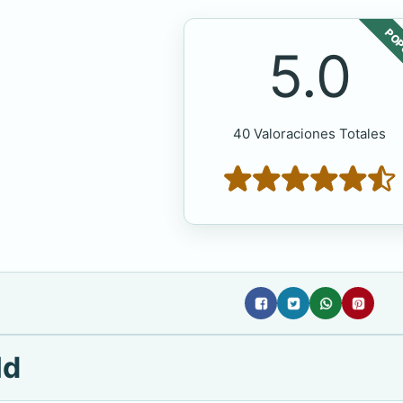
POP
5.0
40 Valoraciones Totales
ld