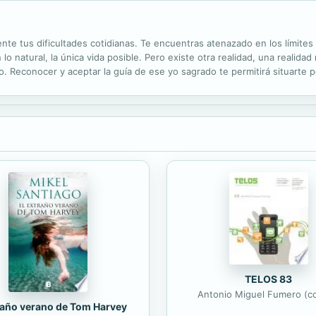
te tus dificultades cotidianas. Te encuentras atenazado en los límites 
lo natural, la única vida posible. Pero existe otra realidad, una realid
 Reconocer y aceptar la guía de ese yo sagrado te permitirá situarte po
s en sus justas proporciones; además, te permitirá irradiar esa...
TELOS 83
Antonio Miguel Fumero (co
raño verano de Tom Harvey