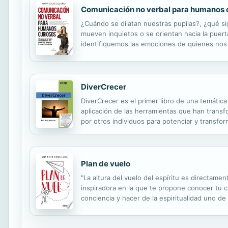
Comunicación no verbal para humanos 
¿Cuándo se dilatan nuestras pupilas?, ¿qué sig
mueven inquietos o se orientan hacia la puert
identifiquemos las emociones de quienes nos
en un lenguaje significativo, veraz y menos m
DiverCrecer
DiverCrecer es el primer libro de una temáti
aplicación de las herramientas que han transf
por otros individuos para potenciar y transf
mostrar que funciona y que puedas transforma
Plan de vuelo
"La altura del vuelo del espíritu es directam
inspiradora en la que te propone conocer tu cu
conciencia y hacer de la espiritualidad uno de
nuestro sitio en el universo, hasta reconocer