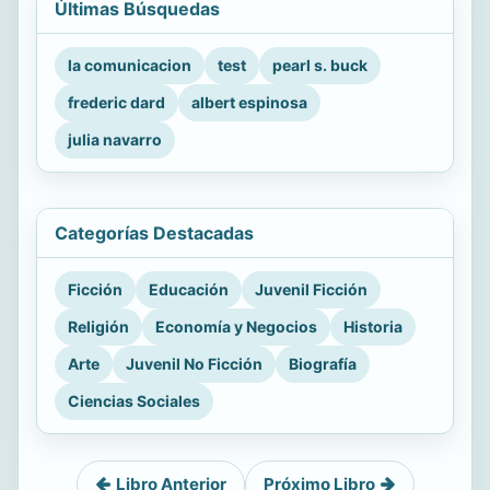
Últimas Búsquedas
la comunicacion
test
pearl s. buck
frederic dard
albert espinosa
julia navarro
Categorías Destacadas
Ficción
Educación
Juvenil Ficción
Religión
Economía y Negocios
Historia
Arte
Juvenil No Ficción
Biografía
Ciencias Sociales
Libro Anterior
Próximo Libro