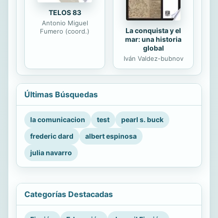
TELOS 83
Antonio Miguel
La conquista y el
Fumero (coord.)
mar: una historia
global
Iván Valdez-bubnov
Últimas Búsquedas
la comunicacion
test
pearl s. buck
frederic dard
albert espinosa
julia navarro
Categorías Destacadas