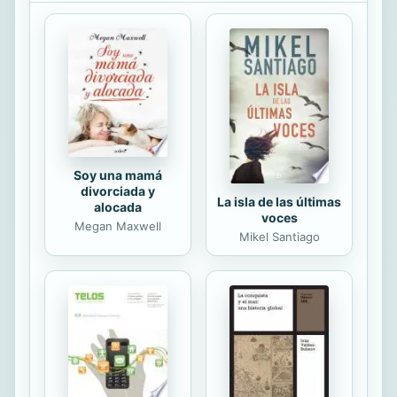
muy a su pesar. Morgan estaba
sentado en la terraza de Angelina
dando fin a su desayuno; le gustaba
sentir el viento refrescando su
cuerpo, en primavera le encantaba
disfrutar de los primeros rayos
solares mientras paladeaba su
ensalada de...
Soy una mamá
divorciada y
La isla de las últimas
alocada
voces
Megan Maxwell
Mikel Santiago