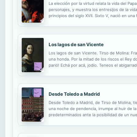
La elección por la virtud relata la vida del P
personajes, y muestra los entresijos de la vid
principios del siglo XVII. Sixto V, nació en un
inquisitorial, fue general de los Franciscanos,
Los lagos de san Vicente
Los lagos de san Vicente. Tirso de Molina: Fr
una honda. Por la mitad de los riscos el Rey d
parió! Echá por acá, jodío. Teneos el abigarra
non de san que si avisaros no bonda y escopeti
Desde Toledo a Madrid
Desde Toledo a Madrid, de Tirso de Molina, t
una noche de pendencia, irrumpe al huir de la 
predeterminados ante la posibilidad de un nu
siguiente. Don Baltasar, pretende conquistarla