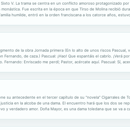
apa Sixto V. La trama se centra en un conflicto amoroso protagonizado po
a monástica. Fue escrita en la época en que Tirso de Molina recibió duras
a familia humilde, entró en la orden franciscana a los catorce años, estu
 arzobispo de Fermo, cardenal a los cincuenta años, y alcanzó el ...
agmento de la obra Jornada primera (En lo alto de unos riscos Pascual, v
on Fernando, de caza.) Pascual: ¡Hao! Que espantáis el cabrío. ¡Verá por 
do. Fernando: Enriscado me perdí; Pastor, acércate aquí. Pascual: Sí, ac
na la honda tres libras de mazapán, mijor diré...
iene su antecedente en el tercer capítulo de su "novela" Cigarrales de
justicia en la alcoba de una dama. El encuentro hará que los dos se rep
evo y verdadero amor. Doña Mayor, es una dama toledana que se va a ca
. Durante dos jornadas de viaje entre Toledo y Madrid, asistimos a una lu