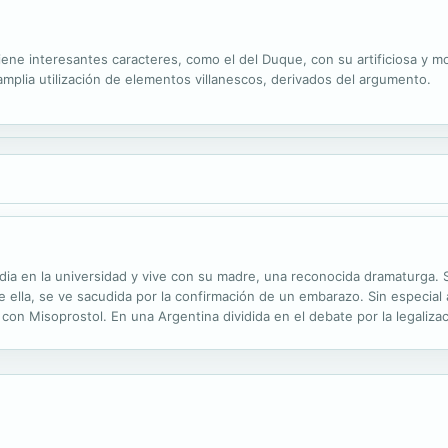
tiene interesantes caracteres, como el del Duque, con su artificiosa y 
amplia utilización de elementos villanescos, derivados del argumento.
udia en la universidad y vive con su madre, una reconocida dramaturga. 
 ella, se ve sacudida por la confirmación de un embarazo. Sin especial 
 con Misoprostol. En una Argentina dividida en el debate por la legaliza
n una franqueza brutal, no exenta de humor y sensibilidad, la...