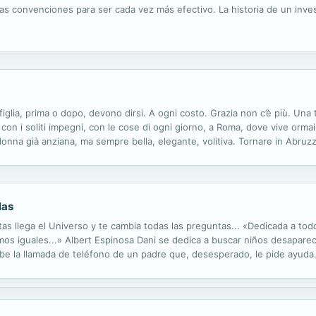
e las convenciones para ser cada vez más efectivo. La historia de un inv
figlia, prima o dopo, devono dirsi. A ogni costo. Grazia non c’è più. Una
n i soliti impegni, con le cose di ogni giorno, a Roma, dove vive ormai da 
onna già anziana, ma sempre bella, elegante, volitiva. Tornare in Abruz
a una fatica e un dovere. C’è da organizzare il...
las
s llega el Universo y te cambia todas las preguntas... «Dedicada a tod
os iguales...» Albert Espinosa Dani se dedica a buscar niños desaparec
ibe la llamada de teléfono de un padre que, desesperado, le pide ayuda. 
ersonajes que marcaron su vida: el Sr. Martín y George. El reencuentro 