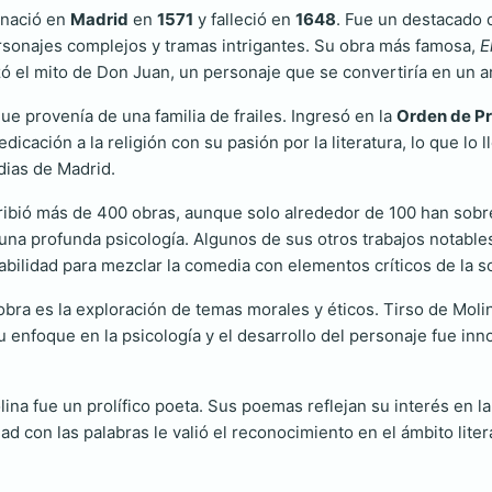
 nació en
Madrid
en
1571
y falleció en
1648
. Fue un destacado 
ersonajes complejos y tramas intrigantes. Su obra más famosa,
E
 el mito de Don Juan, un personaje que se convertiría en un arq
ue provenía de una familia de frailes. Ingresó en la
Orden de P
dicación a la religión con su pasión por la literatura, lo que lo
dias de Madrid.
ribió más de 400 obras, aunque solo alrededor de 100 han sobre
 una profunda psicología. Algunos de sus otros trabajos notable
abilidad para mezclar la comedia con elementos críticos de la 
obra es la exploración de temas morales y éticos. Tirso de Mol
Su enfoque en la psicología y el desarrollo del personaje fue i
a fue un prolífico poeta. Sus poemas reflejan su interés en la 
d con las palabras le valió el reconocimiento en el ámbito litera