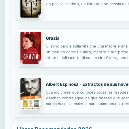
Un policial distinto, un libro que se desvía d
Grazia
Ci sono parole sulla vita che una madre e una 
un mattino come un altro, mentre è alle prese co
informa della morte di sua madre Grazia, una d
nell’ombra senza fondo dei ricordi, è per Teres
Albert Espinosa - Extractos de sus nove
Cuando crees que conoces todas las respuesta
y luchan contra aquellos que desean que seam
pareja hace las maletas para abandonarlo, rec
aflorarán recuerdos de su niñez y de los dos p