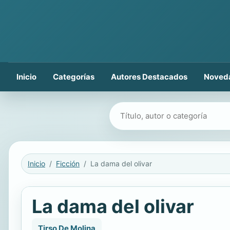
Inicio
Categorías
Autores Destacados
Noved
Buscar libros
Inicio
Ficción
La dama del olivar
La dama del olivar
Tirso De Molina