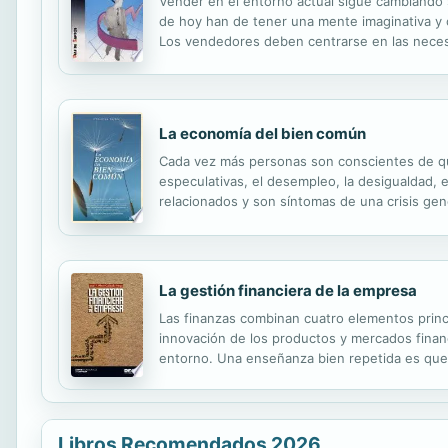
Vender en el entorno actual sigue cambiando 
de hoy han de tener una mente imaginativa y 
Los vendedores deben centrarse en las necesi
su familia. Con todo ello supone una carga pe
La economía del bien común
Cada vez más personas son conscientes de que
especulativas, el desempleo, la desigualdad, el
relacionados y son síntomas de una crisis gen
embargo, en este libro Christian Felber demues
La gestión financiera de la empresa
Las finanzas combinan cuatro elementos princip
innovación de los productos y mercados financ
entorno. Una enseñanza bien repetida es que p
su entorno, diversificar, ser prudentes en crec
Libros Recomendados 2026