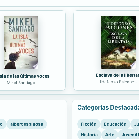
Esclava de la liberta
isla de las últimas voces
Ildefonso Falcones
Mikel Santiago
Categorías Destacad
rd
albert espinosa
Ficción
Educación
Ju
Historia
Arte
Juvenil 