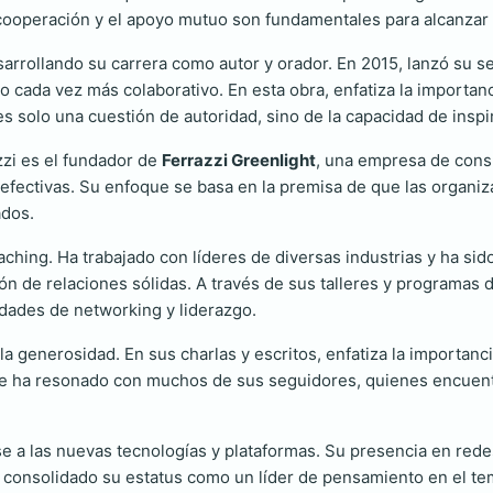
 cooperación y el apoyo mutuo son fundamentales para alcanzar 
esarrollando su carrera como autor y orador. En 2015, lanzó su s
o cada vez más colaborativo. En esta obra, enfatiza la importanc
s solo una cuestión de autoridad, sino de la capacidad de inspir
zzi es el fundador de
Ferrazzi Greenlight
, una empresa de consu
s efectivas. Su enfoque se basa en la premisa de que las organi
ados.
ching. Ha trabajado con líderes de diversas industrias y ha sid
n de relaciones sólidas. A través de sus talleres y programas 
idades de networking y liderazgo.
y la generosidad. En sus charlas y escritos, enfatiza la importan
ue ha resonado con muchos de sus seguidores, quienes encuen
arse a las nuevas tecnologías y plataformas. Su presencia en red
 consolidado su estatus como un líder de pensamiento en el tem