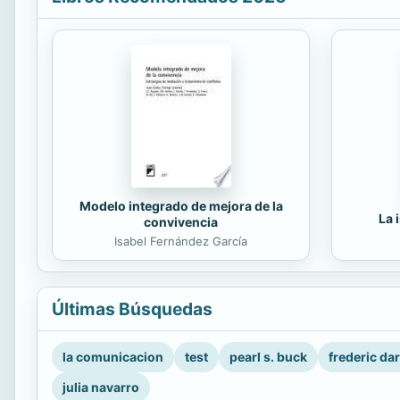
Modelo integrado de mejora de la
La 
convivencia
Isabel Fernández García
Últimas Búsquedas
la comunicacion
test
pearl s. buck
frederic da
julia navarro