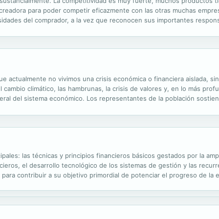
sustancialmente. La competitividad es muy fuerte, muchos productos t
creadora para poder competir eficazmente con las otras muchas empres
dades del comprador, a la vez que reconocen sus importantes responsa
sada, pero también proporciona grandes satisfacciones personales. INDICE
 actualmente no vivimos una crisis económica o financiera aislada, si
 cambio climático, las hambrunas, la crisis de valores y, en lo más profu
eral del sistema económico. Los representantes de la población sostien
tra que hay alternativas al sistema económico y financiero actual. La p
ales: las técnicas y principios financieros básicos gestados por la ampl
ieros, el desarrollo tecnológico de los sistemas de gestión y las recu
ara contribuir a su objetivo primordial de potenciar el progreso de la
er, endeudarse y repartir dividendos, proteger su solvencia y liquidez,..