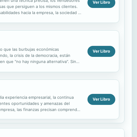
ienen una técnica precisa, los vendedores
Ver Libro
as que persiguen a los mismos clientes.
bilidades hacia la empresa, la sociedad y
: El significado y...
no que las burbujas económicas
Ver Libro
ndo, la crisis de la democracia, están
en que "no hay ninguna alternativa". Sin
regunta...
ia experiencia empresarial, la continua
Ver Libro
rrentes oportunidades y amenazas del
 empresa, las finanzas precisan comprender
.