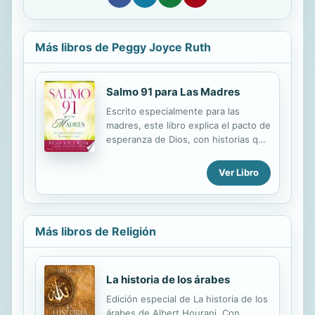
Más libros de Peggy Joyce Ruth
Salmo 91 para Las Madres
Escrito especialmente para las
madres, este libro explica el pacto de
esperanza de Dios, con historias que
demuestran la protección de Dios
para los niños en nuestra cultura
Ver Libro
moderna que está llena de
decadencia y peligro. En el Salmo 91
para las madres, Peggy Joyce Ruth,
una veterana maestra de la Biblia, le
Más libros de Religión
guía a través de un estudio personal
de este salmo, explicando versículo
por versículo las promesas de Dios
La historia de los árabes
de protección, provisión y bendición
para los niños y los jóvenes. Ella
Edición especial de La historia de los
ilustra los principios bíblicos con
árabes de Albert Hourani. Con