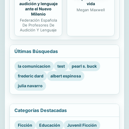
audición y lenguaje
vida
ante el Nuevo
Megan Maxwell
Milenio
Federación Española
De Profesores De
Audición Y Lenguaje
Últimas Búsquedas
la comunicacion
test
pearl s. buck
frederic dard
albert espinosa
julia navarro
Categorías Destacadas
Ficción
Educación
Juvenil Ficción