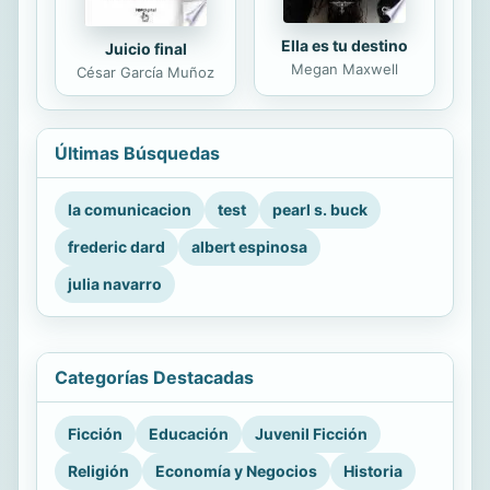
Ella es tu destino
Juicio final
Megan Maxwell
César García Muñoz
Últimas Búsquedas
la comunicacion
test
pearl s. buck
frederic dard
albert espinosa
julia navarro
Categorías Destacadas
Ficción
Educación
Juvenil Ficción
Religión
Economía y Negocios
Historia