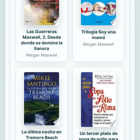
and only a modest plot from which to
grow,...
Las Guerreras
Trilogía Soy una
Maxwell, 2. Desde
mamá
donde se domine la
Megan Maxwell
llanura
Megan Maxwell
La última noche en
Un tercer plato de
Tremore Beach
sopa de pollo para