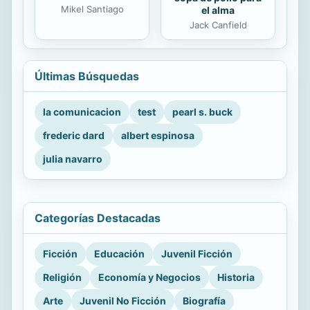
Mikel Santiago
el alma
Jack Canfield
Últimas Búsquedas
la comunicacion
test
pearl s. buck
frederic dard
albert espinosa
julia navarro
Categorías Destacadas
Ficción
Educación
Juvenil Ficción
Religión
Economía y Negocios
Historia
Arte
Juvenil No Ficción
Biografía