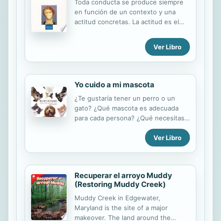
Toda conducta se produce siempre
en función de un contexto y una
actitud concretas. La actitud es el
factor afectivo-emocional que
modula la conducta y la transforma
Ver Libro
en la singular actuación de cada uno
de nosotros ante una situación
determinada. La conducta y la
actitud, sumada a las actuaciones,
Yo cuido a mi mascota
hacen aflorar un rasgo fundamental
¿Te gustaría tener un perro o un
del sujeto: su esencial inestabilidad,
gato? ¿Qué mascota es adecuada
el hecho de estar en un proceso
para cada persona? ¿Qué necesitas
constante de construcción y
saber para cuidarlo? La veterinaria
deconstrucción con el que se adapta
Ver Libro
chilena Macarena Domínguez te
a cada contexto. Esta oscilación
enseñará todo lo que necesitas
entre la versatilidad de la conducta
saber acerca del cuidado
humana y la necesidad de
responsable de perros y gatos.
conquistarse una identidad...
Recuperar el arroyo Muddy
Aprenderás sobre la alimentación
(Restoring Muddy Creek)
que necesitan en cada etapa de su
vida, cómo cuidar su higiene y su
Muddy Creek in Edgewater,
salud, conocerás distintas formas de
Maryland is the site of a major
entretenerlos y también cómo se
makeover. The land around the